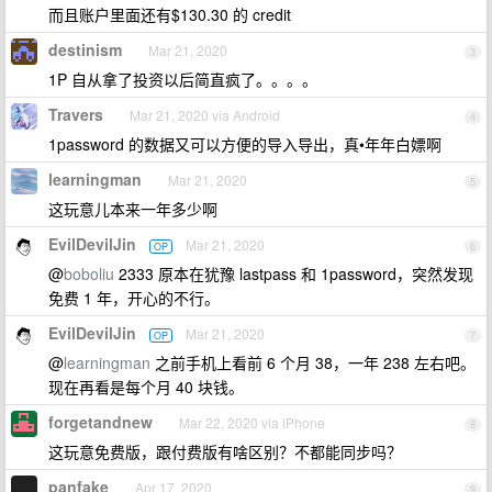
而且账户里面还有$130.30 的 credit
destinism
Mar 21, 2020
3
1P 自从拿了投资以后简直疯了。。。。
Travers
Mar 21, 2020 via Android
4
1password 的数据又可以方便的导入导出，真•年年白嫖啊
learningman
Mar 21, 2020
5
这玩意儿本来一年多少啊
EvilDevilJin
Mar 21, 2020
OP
6
@
boboliu
2333 原本在犹豫 lastpass 和 1password，突然发现
免费 1 年，开心的不行。
EvilDevilJin
Mar 21, 2020
OP
7
@
learningman
之前手机上看前 6 个月 38，一年 238 左右吧。
现在再看是每个月 40 块钱。
forgetandnew
Mar 22, 2020 via iPhone
8
这玩意免费版，跟付费版有啥区别？不都能同步吗？
panfake
Apr 17, 2020
9