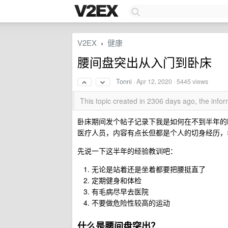
V2EX
健康
›
腰间盘突出从入门到卧床
Tonni
·
Apr 12, 2020
· 5445 views
This topic created in 2306 days ago, the inf
卧床期间发个帖子记录下我是如何在不到半年的
医疗人员，内容有点长但都是个人的切身经历，
先说一下这半年的经验教训吧：
无论是站着还是坐着都要把腰挺直了
定期健身和体检
有毛病尽早去医院
不要做危险性较高的运动
什么是腰间盘突出？