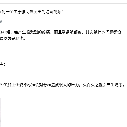
 上面的一个关于腰间盘突出的动画视频：
28
压迫神经，会产生很激烈的疼痛，而且整条腿都疼，其实腿什么问题都没
误以为是腿疼。
点：
久坐加上坐姿不标准会对脊椎造成很大的压力，久而久之就会产生隐患，