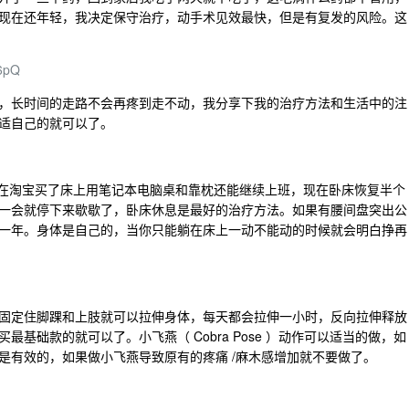
现在还年轻，我决定保守治疗，动手术见效最快，但是有复发的风险。这
6pQ
，长时间的走路不会再疼到走不动，我分享下我的治疗方法和生活中的注
适自己的就可以了。
，在淘宝买了床上用笔记本电脑桌和靠枕还能继续上班，现在卧床恢复半个
一会就停下来歇歇了，卧床休息是最好的治疗方法。如果有腰间盘突出公
一年。身体是自己的，当你只能躺在床上一动不能动的时候就会明白挣再
固定住脚踝和上肢就可以拉伸身体，每天都会拉伸一小时，反向拉伸释放
基础款的就可以了。小飞燕（ Cobra Pose ）动作可以适当的做，如
是有效的，如果做小飞燕导致原有的疼痛 /麻木感增加就不要做了。