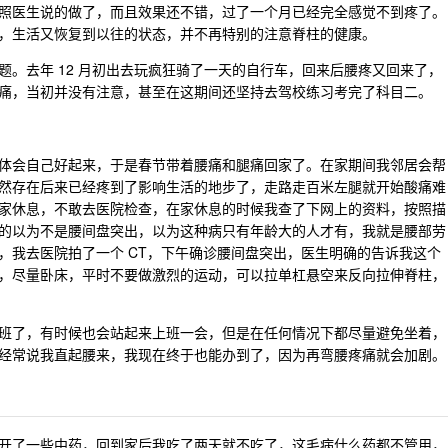
照医生说的做了，而且效果还不错，过了一个月已经完全感觉不到疼了。
，生活又恢复到以往的状态，并不再特别的注意脊柱的健康。
。去年 12 月初出去玩疯狂骑了一天的自行车，回来后腰疼又回来了，
痛，当初并没有注意，甚至在这期间还坚持去驾校练习考完了科目二。
体会自己好起来，于是春节带着腰痛和腿痛回家了。在家期间我邻居会帮
然存在后来已经疼到了影响生活的地步了，走路走百米左腿就开始酸痛难
家休息，不敢去医院检查，在家休息的时候我查了下网上的资料，按照描
的以为不是腰间盘突出，以为这种病只有年龄大的人才有，我就是腰部劳
，我去医院拍了一个 CT，下午确诊腰间盘突出，医生明确的告诉我这个
，尽量卧床，平时不要做激烈的运动，可以拉单杠悬空来反向拉伸脊柱，
班了，有时候也会站起来上班一会，但是在任何情况下都尽量避免坐着，
经常说我直起腰来，我现在终于也能办到了，因为再弯腰疼痛就会加剧。
开了一些中药，回到家后我吃了两天就不吃了，这毛病什么药都不管用，