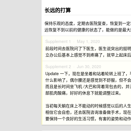
长远的打算
保持乐观的态度，定期去医院复查，恢复到一定
远恢复不到以前的健康的状态了，能做的是最大
Supplement 1 ·
May 1, 2020
前段时间去医院问了下医生，医生说突出的挺
立办公后基本上感觉不到疼痛了，就早上起床
Supplement 2 ·
Jun 30, 2020
Update 一下，现在是坐着和站着轮转上班
什么影响了，偶尔腰还是感觉到不舒服，但不
而且是长时间坐飞机 /大巴和背着背包去的，
部肌肉酸痛，好好的休息下就能调整过来。
当初每天躺在床上不能动的时候感觉以后的人
相信它会自愈，还去医院咨询准备做手术，现
要保持一个良好的生活习惯，有害的姿势和动