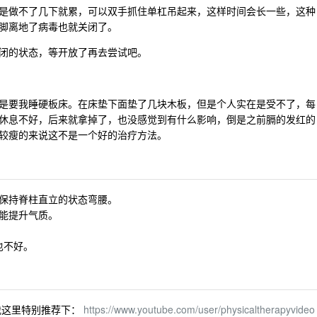
是做不了几下就累，可以双手抓住单杠吊起来，这样时间会长一些，这种
脚离地了病毒也就关闭了。
闭的状态，等开放了再去尝试吧。
是要我睡硬板床。在床垫下面垫了几块木板，但是个人实在是受不了，每
休息不好，后来就拿掉了，也没感觉到有什么影响，倒是之前膈的发红的
较瘦的来说这不是一个好的治疗方法。
保持脊柱直立的状态弯腰。
能提升气质。
也不好。
道我这里特别推荐下：
https://www.youtube.com/user/physicaltherapyvideo