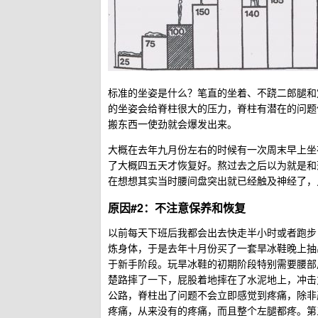
标准的坐姿是什么？笔直的坐着、不跷二郎腿和
的坐姿会给脊柱很大的压力，脊柱有潜在的问题
搬东西一使劲就会爆发出来。
大概在去年九月份左右的时候有一次周末早上坐
了大概四五天才恢复好。熬过去之后以为就是和
在想想其实当时腰间盘突出就已经触及神经了，
原因#2：不注意保养和恢复
以前每天下班后我都会出去快走半小时或者跑步
炼身体，于是去年十月份买了一套旱冰鞋晚上抽
于新手阶段。玩旱冰鞋的初期阶段特别需要腰部
楚路摔了一下，屁股着地摔在了水泥地上，冲击
公路，脊柱出了问题不会立即感觉到疼痛，除非
疼痛，从来没有的疼痛，而且整个左腿都疼。第