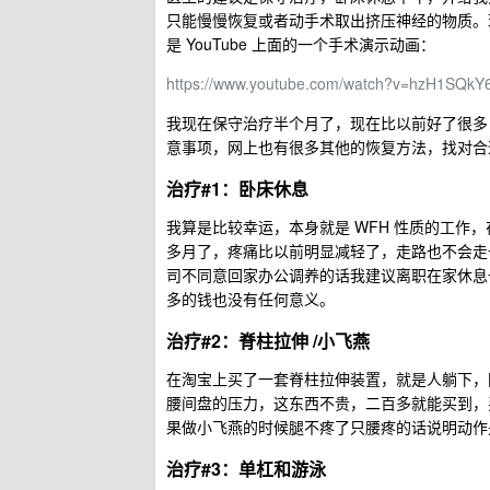
只能慢慢恢复或者动手术取出挤压神经的物质。
是 YouTube 上面的一个手术演示动画：
https://www.youtube.com/watch?v=hzH1SQkY
我现在保守治疗半个月了，现在比以前好了很多
意事项，网上也有很多其他的恢复方法，找对合
治疗#1：卧床休息
我算是比较幸运，本身就是 WFH 性质的工作
多月了，疼痛比以前明显减轻了，走路也不会走
司不同意回家办公调养的话我建议离职在家休息
多的钱也没有任何意义。
治疗#2：脊柱拉伸 /小飞燕
在淘宝上买了一套脊柱拉伸装置，就是人躺下，
腰间盘的压力，这东西不贵，二百多就能买到，买最
果做小飞燕的时候腿不疼了只腰疼的话说明动作
治疗#3：单杠和游泳