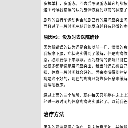
多拉单杠，多游泳。回去后除没游泳其它的都按
这个时候我错误的认为身体恢复到以前的状态了
剧烈的自行车运动也会加剧已有的腰间盘突出问题
而且过了一段时间左腿开始发麻并且有轻微的疼
原因#3：没及时去医院确诊
因为我错误的认为还是会和以前一样，慢慢的身
我按摩下腰，症状确实得到了缓解，但是疼痛依
忍，必须要停下来歇歇。因为疫情的影响只能在
述很多都是说是腰间盘突出，我当时还安慰自己
损，休息一段时间就会好的。后来疫情得到控制
病是治不好的，现在的疼痛只能靠多休息来缓解
要睡硬板床。
经过上面的三个阶段，现在每天只能躺在床上上
经过一段时间的休息疼痛确实减轻了。以前我爸
治疗方法
医生的建议是保守治疗，卧床休息半年，并给我