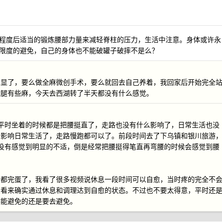
程度后适当的锻炼腰部力量来减轻脊柱的压力，生活中注意。身体或许永
限度的避免，自己的身体也不能破罐子破摔不是么？
明显了，要么做全麻微创手术，要么就回去自己养着，我回家后开始完全
后腿有些麻，今天去西湖转了半天都没有什么感觉。
了，平时坐着的时候都是把腰挺直了，走路也没有什么影响了，日常生活也没
会影响日常生活了，走路慢跑都可以了。前段时间去了下乌镇和银川旅游
并没有感觉到明显的不适，倒是经常把腰挺得笔直再弯腰的时候会感觉到腰
生都完蛋了，我看了很多视频说休息一段时间可以自愈，当时疼的完全不
在看来确实通过休息和调理达到自愈的状态。不过也不要太得意，平时还
作能避免的还是要去避免。