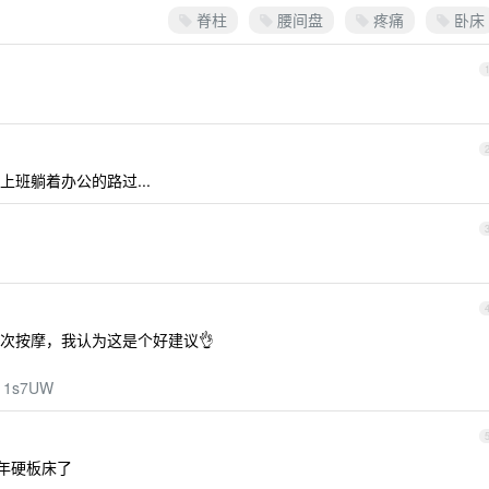
脊柱
腰间盘
疼痛
卧床
班躺着办公的路过...
次按摩，我认为这是个好建议👌
7411s7UW
 年硬板床了