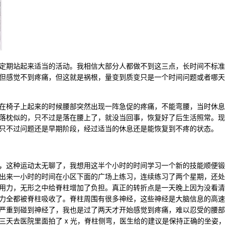
定期站起来适当的活动。我相信大部分人都做不到这三点，长时间不标准
但感觉不到疼痛，但这就是祸根，量变到质变只是一个时间问题或者哪天
在椅子上起来的时候腰部突然出现一阵急促的疼痛，不能弯腰，当时休息
落枕似的，只不过是落在腰上了，就没当回事，恢复好了后生活照常。现
只不过问题还是早期阶段，经过适当的休息还是能恢复到不疼的状态。
，这种运动太无聊了，我想用这半个小时的时间学习一个新的技能顺便锻
出来一小时的时间在小区下面的广场上练习，连续练习了两个星期，还处
用力，无形之中给脊柱增加了负担。真正的转折点是一天晚上因为没看清
力全都被脊柱吸收了。脊柱周围有很多神经，这些神经是大脑信息的高速
严重到碰到神经了，我也是过了两天才开始感觉到疼痛，难以忍受的腰部
三天去医院里面拍了 x 光，脊柱侧弯，医生给的建议是保持正确的坐姿，