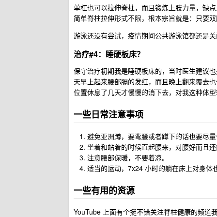
单杠也可以拉伸脊柱，而且锻炼上肢力量，缺点
简单脊柱拉伸形式不限，根本宗旨就是：只要双
游泳还没有尝试，疫情期间公共游泳馆都还是关
治疗#4：睡硬板床？
保守治疗初期我是睡硬板床的，当时医生建议也
天早上起来腰部膈的发红，而且晚上翻来覆去也
位置休息了几天才慢慢的消下去，对我这种体型
一些日常注意事项
避免亚洲蹲，要弯腰或者蹲下的话也要尽量
坐着和站着的时候直起腰来，对腰好而且还
注意腰部保暖，不要着凉。
适当的运动，7x24 小时的躺在床上对身体
一些有用的资源
YouTube 上面有个挺不错关注脊柱健康的频