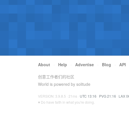
About
·
Help
·
Advertise
·
Blog
·
API
创意工作者们的社区
World is powered by solitude
VERSION: 3.9.8.5 · 21ms ·
UTC 13:16
·
PVG 21:16
·
LAX 0
♥ Do have faith in what you're doing.