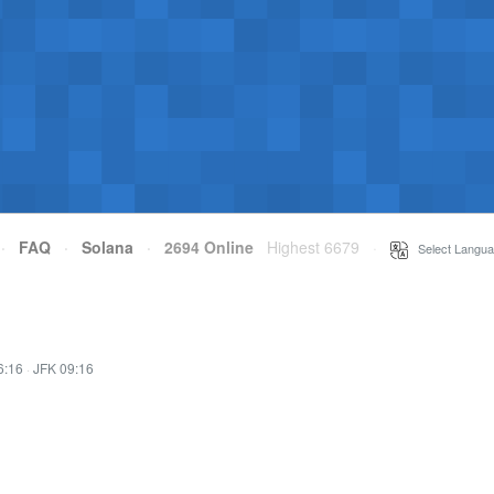
·
FAQ
·
Solana
·
2694 Online
Highest 6679
·
Select Langua
6:16
·
JFK 09:16