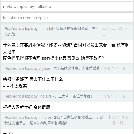
More topics by hellokou
»
hellokou's recent replies
Replied to a topic by nathadai
接私活被投诉到公司了有什
2025 年 7 月 16
›
日
么风险
什么兼职在非周末情况下能随叫随到? 合同可以发出来看一看 还有聊
天记录
配色搭配得很不合理 你有提出修改意见么 她是不改吗?
Replied to a topic by chjieza
关于结婚这件事，大家帮帮我
2025 年 2 月 5 日
›
啥都准备好了 再去干什么干什么
= = 不太现实
Replied to a topic by finolaire
开工大吉、各位新年好！
2025 年 2 月 5 日
›
祝福大家新年好,身体健康
Replied to a topic by imherer
2024 自家红心猕猴桃上市了😋， 中
2024 年 9
›
月 4 日
秋送礼佳品🧺，送 v 站福利回帖抽奖🥝！
分子+1