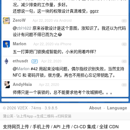
况，减少排查的工作量，多好。
还想说一句，这一块的权限设计真滴难受，ggzz
ZeroW
Apr 22, 2020 via Android
41
@
zbl1622
原来谷歌设计是这个意图，涨知识了。我还以为代码
设计有问题不得已而为之😂
Marlon
Apr 22, 2020 via iPhone
42
五一打算把门锁换成智能的，小米的用着咋样？
ethusdt
Apr 22, 2020
OP
43
@
Marlon
#42 用起来没啥问题，偶尔指纹识别失败，当然支持
NFC 和 密码开锁，很方便。再也不用担心忘记带钥匙了。
AndyHsia
Apr 22, 2020
44
师傅只是一个装锁的，总不能要求他考个攻城狮吧。。。
© 2026 V2EX · 74ms · 3.9.8.5
About
·
Language
蒲公英 - 🚀上传App→生成二维码→扫码安装
支持网页上传 / 手机上传 / API 上传 / CI-CD 集成 / 全球 CDN