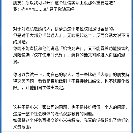
朋友：所以我可以开？这个征信实际上没那么重要是吧？
我：@#￥%……&* 算了你随意吧
对于对隐私敏感的人，讲清楚这个定位权限是很容易的。
但是对于大部分『普通人』，无端提起这个，反而会诱发说不清
的风险。
你既不能直接和他们说选『始终允许』，又不能冒着功能损害的
风险说选『仅在使用时允许』，解释的话又可能进入奇怪的漩
涡。
你可以尝试一下，向自己的家人，或一些比较『大条』的朋友解
释这类问题，看看是否能做到『不直接给出结论，也不妖魔化权
限』，让他们自主做出决定。
这并不是小米一家公司的问题，也不是装维师傅一个人的问题，
这是一整个社会群体的隐私观念教育的问题。
如果将这个任务直接交给小米来解决，我真的觉得超出了他们的
义务范围。