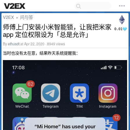
V2EX
问与答
›
师傅上门安装小米智能锁，让我把米家
0.01
app 定位权限设为「总是允许」
By
ethusdt
at Apr 22, 2020 · 8949 views
当时也没有太在意，结果昨天系统提醒我：