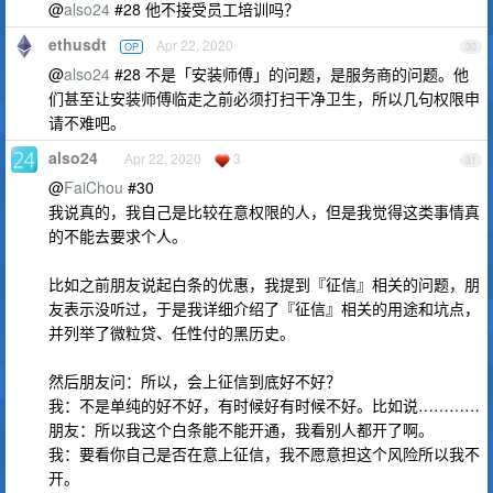
@
also24
#28 他不接受员工培训吗？
ethusdt
Apr 22, 2020
OP
30
@
also24
#28 不是「安装师傅」的问题，是服务商的问题。他
们甚至让安装师傅临走之前必须打扫干净卫生，所以几句权限申
请不难吧。
also24
Apr 22, 2020
3
31
@
FaiChou
#30
我说真的，我自己是比较在意权限的人，但是我觉得这类事情真
的不能去要求个人。
比如之前朋友说起白条的优惠，我提到『征信』相关的问题，朋
友表示没听过，于是我详细介绍了『征信』相关的用途和坑点，
并列举了微粒贷、任性付的黑历史。
然后朋友问：所以，会上征信到底好不好？
我：不是单纯的好不好，有时候好有时候不好。比如说…………
朋友：所以我这个白条能不能开通，我看别人都开了啊。
我：要看你自己是否在意上征信，我不愿意担这个风险所以我不
开。