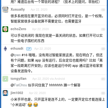
用？难道后台有一个常驻的进程？（技术上的提问，非抬杠）
Xusually
Apr 22, 2020
18
很多系统现在要开蓝牙的话，必须同时打开定位，是一个权限。
智能家居很多设备就算不需要定位，也需要蓝牙
echoZero
Apr 22, 2020
19
可以手动关闭的 我现在就是一直关闭的状态，如果打开可以实
现一些电子围栏的东西
ethusdt
Apr 22, 2020
OP
20
@
ipwx
#16 哦哦，没有用过智能家居这类，现在明白了，但还
有个问题，如果 app 没有运行，后台定位也能用吗？比如「离
家一段距离打开安防」应该也是运行中的 app 通过蓝牙给家里
设备发送指令。
tongyifan
Apr 22, 2020 via Android
21
@
FaiChou
似乎问住我了 hhhhhhh 蹲一个解答
jim1002
Apr 22, 2020
22
小米手环也是，只开蓝牙是连不上的，一定要开定位才能连接上
“小米运动”