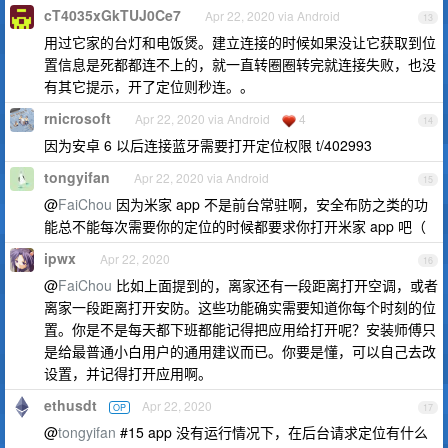
cT4035xGkTUJ0Ce7
Apr 22, 2020 via Android
13
用过它家的台灯和电饭煲。建立连接的时候如果没让它获取到位
置信息是死都都连不上的，就一直转圈圈转完就连接失败，也没
有其它提示，开了定位则秒连。。
rnicrosoft
Apr 22, 2020 via Android
4
14
因为安卓 6 以后连接蓝牙需要打开定位权限 t/402993
tongyifan
Apr 22, 2020 via Android
15
@
FaiChou
因为米家 app 不是前台常驻啊，安全布防之类的功
能总不能每次需要你的定位的时候都要求你打开米家 app 吧（
ipwx
Apr 22, 2020
16
@
FaiChou
比如上面提到的，离家还有一段距离打开空调，或者
离家一段距离打开安防。这些功能确实需要知道你每个时刻的位
置。你是不是每天都下班都能记得把应用给打开呢？安装师傅只
是给最普通小白用户的通用建议而已。你要是懂，可以自己去改
设置，并记得打开应用啊。
ethusdt
Apr 22, 2020
OP
17
@
tongyifan
#15 app 没有运行情况下，在后台请求定位有什么