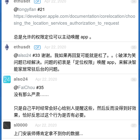
ethusdt
Apr 22, 2020
OP
34
@
tongyifan
#21
https://developer.apple.com/documentation/corelocation/choo
sing_the_location_services_authorization_to_request
总是允许的权限定位可以主动唤醒 app 。
ethusdt
Apr 22, 2020
OP
35
@
also24
#33 谢谢。我如果再回复可能就是杠了。。(:破涕为笑
问题已经解决。问题的初衷是「定位权限」唤醒 app，来解决智
能家居常驻后台的问题。
also24
Apr 22, 2020
36
@
FaiChou
#35
没有那么严肃……
只是自己平时经常会好心给别人提醒这些，然后反而没得到好效
果，恰好反思过这个行为是否有必要。
sl0000
Apr 22, 2020
37
上门安装师傅肯定拿不到你的数据...