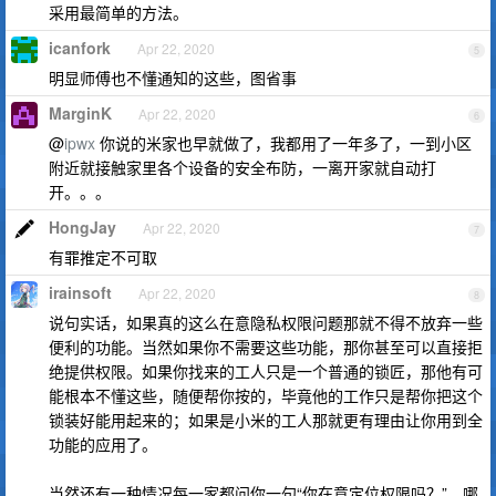
采用最简单的方法。
icanfork
Apr 22, 2020
5
明显师傅也不懂通知的这些，图省事
MarginK
Apr 22, 2020
6
@
ipwx
你说的米家也早就做了，我都用了一年多了，一到小区
附近就接触家里各个设备的安全布防，一离开家就自动打
开。。。
HongJay
Apr 22, 2020
7
有罪推定不可取
irainsoft
Apr 22, 2020
8
说句实话，如果真的这么在意隐私权限问题那就不得不放弃一些
便利的功能。当然如果你不需要这些功能，那你甚至可以直接拒
绝提供权限。如果你找来的工人只是一个普通的锁匠，那他有可
能根本不懂这些，随便帮你按的，毕竟他的工作只是帮你把这个
锁装好能用起来的；如果是小米的工人那就更有理由让你用到全
功能的应用了。
当然还有一种情况每一家都问你一句“你在意定位权限吗？”，哪