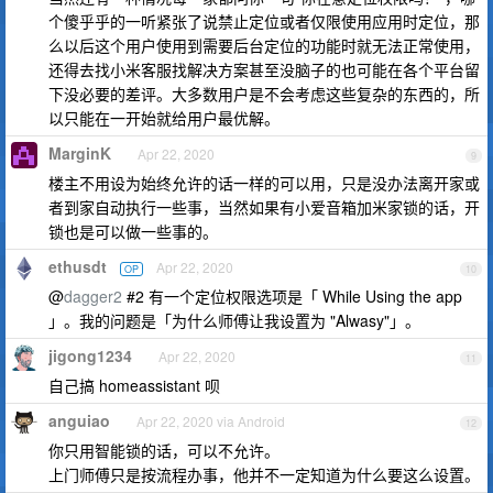
个傻乎乎的一听紧张了说禁止定位或者仅限使用应用时定位，那
么以后这个用户使用到需要后台定位的功能时就无法正常使用，
还得去找小米客服找解决方案甚至没脑子的也可能在各个平台留
下没必要的差评。大多数用户是不会考虑这些复杂的东西的，所
以只能在一开始就给用户最优解。
MarginK
Apr 22, 2020
9
楼主不用设为始终允许的话一样的可以用，只是没办法离开家或
者到家自动执行一些事，当然如果有小爱音箱加米家锁的话，开
锁也是可以做一些事的。
ethusdt
Apr 22, 2020
OP
10
@
dagger2
#2 有一个定位权限选项是「 While Using the app
」。我的问题是「为什么师傅让我设置为 "Alwasy"」。
jigong1234
Apr 22, 2020
11
自己搞 homeassistant 呗
anguiao
Apr 22, 2020 via Android
12
你只用智能锁的话，可以不允许。
上门师傅只是按流程办事，他并不一定知道为什么要这么设置。