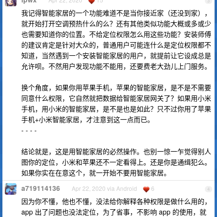
3
我记得智能家居的一个功能难道不是当你接近家（还没到家），
就开始打开空调预热什么的么？还有其他类似功能大概或多或少
也需要知道你的位置。不给定位权限怎么用这些功能？安装师傅
的建议肯定是针对大众的，普通用户可能连什么是定位权限都不
知道，当然遇到一个安装智能家居的用户，就提前让它设成总是
允许呗。不然用户发现功能不能用，还要费老大劲儿上门服务。
换个角度，如果你用苹果手机，苹果的智能家居，是不是不需要
同意什么权限，它自然就把数据给智能家居网关了？如果用小米
手机，用小米的智能家居，是不是也是如此？只不过你用了苹果
手机+小米智能家居，才注意到这一点而已。
- - - -
结论就是，这是用智能家居的必然操作。也别一惊一乍觉得别人
图你的定位，小米和苹果还不一定看得上。还是你是通缉犯么。
如果你实在在意这个，就一开始不要用智能家居。
a719114136
Apr 22, 2020 via Android
6
4
因为你不懂，他也不懂，没法给你解释各种权限是做什么用的，
app 出了问题也没法定位，为了省事，不影响 app 的使用，就