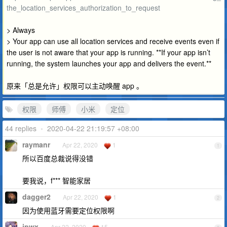
the_location_services_authorization_to_request
> Always
> Your app can use all location services and receive events even if
the user is not aware that your app is running. **If your app isn’t
running, the system launches your app and delivers the event.**
原来「总是允许」权限可以主动唤醒 app 。
权限
师傅
小米
定位
44 replies
•
2020-04-22 21:19:57 +08:00
raymanr
Apr 22, 2020
1
1
所以百度总裁说得没错
要我说，f*** 智能家居
dagger2
Apr 22, 2020
1
2
因为使用蓝牙需要定位权限啊
ipwx
Apr 22, 2020
15