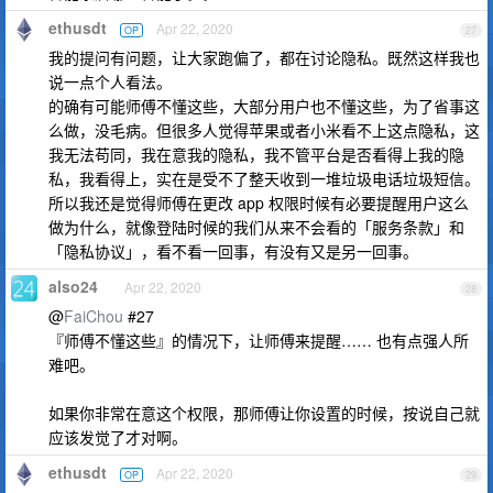
ethusdt
Apr 22, 2020
OP
27
我的提问有问题，让大家跑偏了，都在讨论隐私。既然这样我也
说一点个人看法。
的确有可能师傅不懂这些，大部分用户也不懂这些，为了省事这
么做，没毛病。但很多人觉得苹果或者小米看不上这点隐私，这
我无法苟同，我在意我的隐私，我不管平台是否看得上我的隐
私，我看得上，实在是受不了整天收到一堆垃圾电话垃圾短信。
所以我还是觉得师傅在更改 app 权限时候有必要提醒用户这么
做为什么，就像登陆时候的我们从来不会看的「服务条款」和
「隐私协议」，看不看一回事，有没有又是另一回事。
also24
Apr 22, 2020
28
@
FaiChou
#27
『师傅不懂这些』的情况下，让师傅来提醒…… 也有点强人所
难吧。
如果你非常在意这个权限，那师傅让你设置的时候，按说自己就
应该发觉了才对啊。
ethusdt
Apr 22, 2020
OP
29