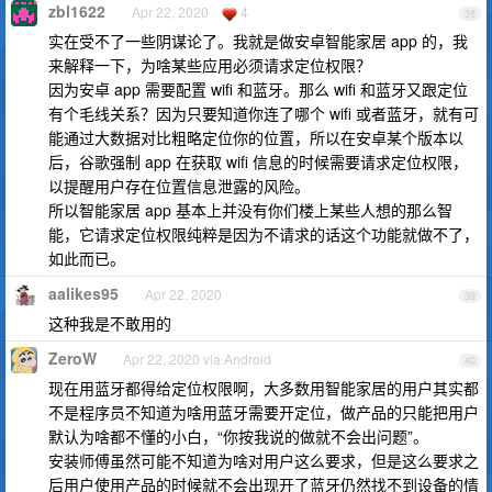
zbl1622
Apr 22, 2020
4
38
实在受不了一些阴谋论了。我就是做安卓智能家居 app 的，我
来解释一下，为啥某些应用必须请求定位权限？
因为安卓 app 需要配置 wifi 和蓝牙。那么 wifi 和蓝牙又跟定位
有个毛线关系？因为只要知道你连了哪个 wifi 或者蓝牙，就有可
能通过大数据对比粗略定位你的位置，所以在安卓某个版本以
后，谷歌强制 app 在获取 wifi 信息的时候需要请求定位权限，
以提醒用户存在位置信息泄露的风险。
所以智能家居 app 基本上并没有你们楼上某些人想的那么智
能，它请求定位权限纯粹是因为不请求的话这个功能就做不了，
如此而已。
aalikes95
Apr 22, 2020
39
这种我是不敢用的
ZeroW
Apr 22, 2020 via Android
40
现在用蓝牙都得给定位权限啊，大多数用智能家居的用户其实都
不是程序员不知道为啥用蓝牙需要开定位，做产品的只能把用户
默认为啥都不懂的小白，“你按我说的做就不会出问题”。
安装师傅虽然可能不知道为啥对用户这么要求，但是这么要求之
后用户使用产品的时候就不会出现开了蓝牙仍然找不到设备的情