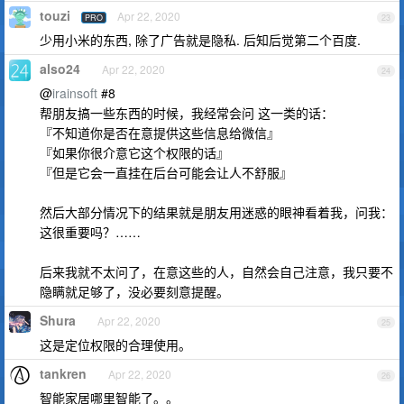
touzi
Apr 22, 2020
PRO
23
少用小米的东西, 除了广告就是隐私. 后知后觉第二个百度.
also24
Apr 22, 2020
24
@
irainsoft
#8
帮朋友搞一些东西的时候，我经常会问 这一类的话：
『不知道你是否在意提供这些信息给微信』
『如果你很介意它这个权限的话』
『但是它会一直挂在后台可能会让人不舒服』
然后大部分情况下的结果就是朋友用迷惑的眼神看着我，问我：
这很重要吗？……
后来我就不太问了，在意这些的人，自然会自己注意，我只要不
隐瞒就足够了，没必要刻意提醒。
Shura
Apr 22, 2020
25
这是定位权限的合理使用。
tankren
Apr 22, 2020
26
智能家居哪里智能了。。