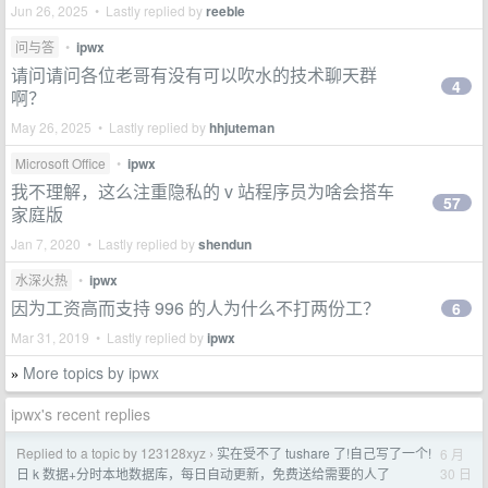
Jun 26, 2025 • Lastly replied by
reeble
问与答
•
ipwx
请问请问各位老哥有没有可以吹水的技术聊天群
4
啊？
May 26, 2025 • Lastly replied by
hhjuteman
Microsoft Office
•
ipwx
我不理解，这么注重隐私的 v 站程序员为啥会搭车
57
家庭版
Jan 7, 2020 • Lastly replied by
shendun
水深火热
•
ipwx
因为工资高而支持 996 的人为什么不打两份工？
6
Mar 31, 2019 • Lastly replied by
ipwx
More topics by ipwx
»
ipwx's recent replies
Replied to a topic by 123128xyz
实在受不了 tushare 了!自己写了一个!
6 月
›
30 日
日 k 数据+分时本地数据库，每日自动更新，免费送给需要的人了