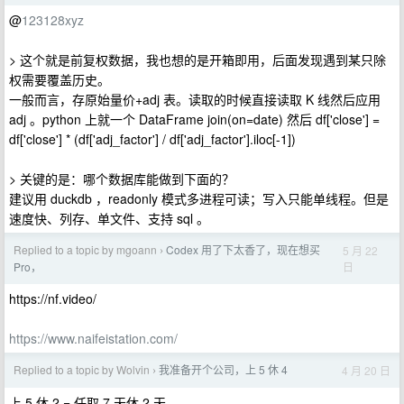
@
123128xyz
> 这个就是前复权数据，我也想的是开箱即用，后面发现遇到某只除
权需要覆盖历史。
一般而言，存原始量价+adj 表。读取的时候直接读取 K 线然后应用
adj 。python 上就一个 DataFrame join(on=date) 然后 df['close'] =
df['close'] * (df['adj_factor'] / df['adj_factor'].iloc[-1])
> 关键的是：哪个数据库能做到下面的？
建议用 duckdb ，readonly 模式多进程可读；写入只能单线程。但是
速度快、列存、单文件、支持 sql 。
Replied to a topic by mgoann
Codex 用了下太香了，现在想买
5 月 22
›
日
Pro，
https://nf.video/
https://www.naifeistation.com/
Replied to a topic by Wolvin
我准备开个公司，上 5 休 4
4 月 20 日
›
上 5 休 2 = 任取 7 天休 2 天