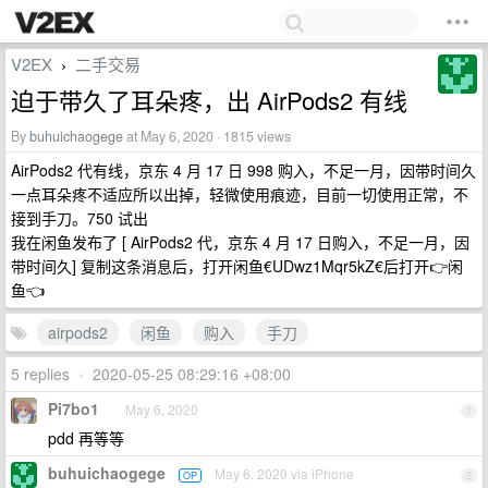
V2EX
二手交易
›
迫于带久了耳朵疼，出 AirPods2 有线
By
buhuichaogege
at May 6, 2020 · 1815 views
AirPods2 代有线，京东 4 月 17 日 998 购入，不足一月，因带时间久
一点耳朵疼不适应所以出掉，轻微使用痕迹，目前一切使用正常，不
接到手刀。750 试出
我在闲鱼发布了 [ AirPods2 代，京东 4 月 17 日购入，不足一月，因
带时间久] 复制这条消息后，打开闲鱼€UDwz1Mqr5kZ€后打开👉闲
鱼👈
airpods2
闲鱼
购入
手刀
5 replies
•
2020-05-25 08:29:16 +08:00
Pi7bo1
May 6, 2020
1
pdd 再等等
buhuichaogege
May 6, 2020 via iPhone
OP
2