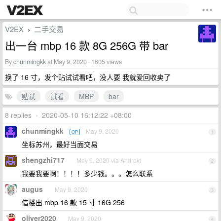
V2EX
二手交易
›
出一台 mbp 16 款 8G 256G 带 bar
By
chunmingkk
at May 9, 2020 · 1605 views
换了 16 寸，发个贴试试看吧，没人要 我就爱回收卖了
贴试
试看
MBP
bar
8 replies
•
2020-05-10 16:12:22 +08:00
chunmingkk
May 9, 2020
OP
1
坐标苏州，最好当面交易
shengzhi717
May 9, 2020 via Android
2
我要我要啊！！！！多少钱。。。怎么联系
augus
May 9, 2020
3
借楼出 mbp 16 款 15 寸 16G 256
oliver2020
May 9, 2020
4