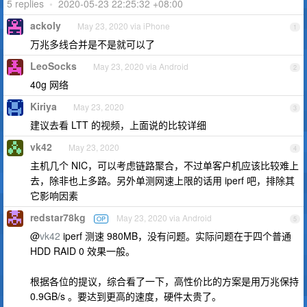
5 replies
•
2020-05-23 22:25:32 +08:00
ackoly
May 23, 2020 via iPhone
1
万兆多线合并是不是就可以了
LeoSocks
May 23, 2020 via Android
2
40g 网络
Kiriya
May 23, 2020
3
建议去看 LTT 的视频，上面说的比较详细
vk42
May 23, 2020
4
主机几个 NIC，可以考虑链路聚合，不过单客户机应该比较难上
去，除非也上多路。另外单测网速上限的话用 iperf 吧，排除其
它影响因素
redstar78kg
May 23, 2020 via Android
OP
5
@
vk42
iperf 测速 980MB，没有问题。实际问题在于四个普通
HDD RAID 0 效果一般。
根据各位的提议，综合看了一下，高性价比的方案是用万兆保持
0.9GB/s 。要达到更高的速度，硬件太贵了。