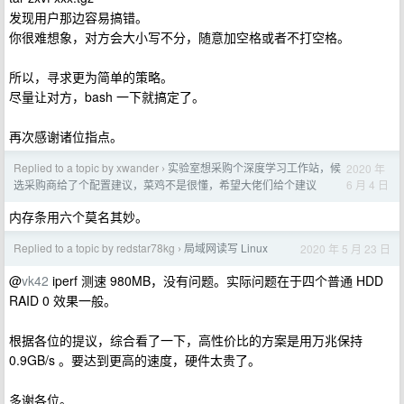
发现用户那边容易搞错。
你很难想象，对方会大小写不分，随意加空格或者不打空格。
所以，寻求更为简单的策略。
尽量让对方，bash 一下就搞定了。
再次感谢诸位指点。
Replied to a topic by xwander
实验室想采购个深度学习工作站，候
2020 年
›
6 月 4 日
选采购商给了个配置建议，菜鸡不是很懂，希望大佬们给个建议
内存条用六个莫名其妙。
Replied to a topic by redstar78kg
局域网读写 Linux
2020 年 5 月 23 日
›
@
vk42
iperf 测速 980MB，没有问题。实际问题在于四个普通 HDD
RAID 0 效果一般。
根据各位的提议，综合看了一下，高性价比的方案是用万兆保持
0.9GB/s 。要达到更高的速度，硬件太贵了。
多谢各位。