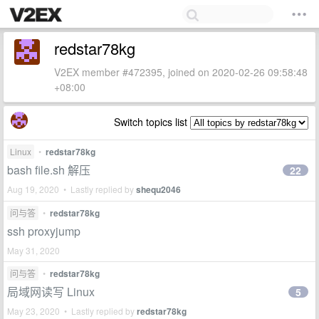
redstar78kg
V2EX member #472395, joined on 2020-02-26 09:58:48
+08:00
Switch topics list
Linux
•
redstar78kg
bash file.sh 解压
22
Aug 19, 2020 • Lastly replied by
shequ2046
问与答
•
redstar78kg
ssh proxyjump
May 31, 2020
问与答
•
redstar78kg
局域网读写 Linux
5
May 23, 2020 • Lastly replied by
redstar78kg