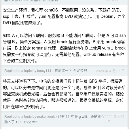
安全生产环境，我推荐 centOS，不能联网，没关系，下载好 DVD，
scp 上去，挂载后，yum 配置指向 DVD 就搞定了。 用 Debian，弄个
DVD 园就比较麻烦了。
如果 A 可以访问互联网，服务器 B 不能访问互联网，但是 A 可以 ssh
管理 B 。简单方案是，A 采用 brook 运行服务端，B 采用 brook 做客
户端，B 上设定 terminal 代理，然后愉快地在 B 上使用 yum 。brook
只需要一行指令就可以运行，无需其他配置。GitHub release 有各种
平台的二进制文件。
Replied to a topic by fancy111
来测试一下 IP 定位吧
2020 年 4 月 27 日
›
特意去楼道看了下。电信的交换机门板上标注着 GPS 坐标，很精确
的。可以区分去是中间门洞还是另一个门洞。哪些 IP 什么时段分派给
哪些交换机或者光猫，后台会有记录的。当然用户还是实名的。结论
就是，某时某刻你访问啥，那边都知道的。根据交换机的坐标，定位
用户在哪里也很明确了。
Replied to a topic by makeitwork
已有 11 寸 64g wifi，还是狠心
2020 年 4 月
›
8 日
购入了 12.9 128g wifi