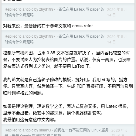
Replied to a topic by zhyd1997
各位在用 LaTeX 写 paper 的
2020 年 5 月
›
14 日
时候有什么痛楚吗
对我来说，最便捷的在于参考文献和 cross refer.
Replied to a topic by zhyd1997
各位在用 LaTeX 写 paper 的
2020 年 5 月
›
14 日
时候有什么痛楚吗
控制所有横向图，占用 0.85 文本宽度就解决了 。当内容比较空的时
候，不要试图人为控制表格图片的位置。话说，仅有一两页，也没啥
复杂表达式行列式之类的，就不要用 LaTex 了。
我的论文就是自己造轮子修改的模板，挺好用。我用 vi 写的，挺方
便。只管写内容，然后编译一下。生成 PDF 直接打印，不用再涉及到
临时调整格式的问题。
如果是理论物理，理论数学之类，表达式复杂又多，用 Latex 很棒，
显示不会出错。微软中的那玩意，换个机器还乱套呢。
我最怕用这玩意这中文内容。
Replied to a topic by smartG
如何在一台不能联网的 Linux 服务
2020 年 5
›
月 10 日
器上安装 Oracle 数据库的相关依赖