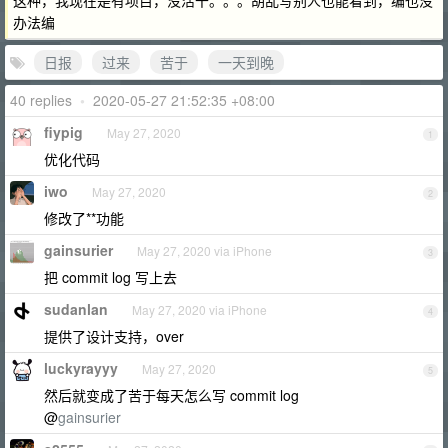
这种，我现在是有项目，没活干。。。胡乱写别人也能看到，编也没
办法编
日报
过来
苦于
一天到晚
40 replies
•
2020-05-27 21:52:35 +08:00
fiypig
May 27, 2020
1
优化代码
iwo
May 27, 2020
2
修改了**功能
gainsurier
May 27, 2020 via iPhone
3
把 commit log 写上去
sudanlan
May 27, 2020 via iPhone
4
提供了设计支持，over
luckyrayyy
May 27, 2020
5
然后就变成了苦于每天怎么写 commit log
@
gainsurier