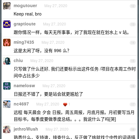
mogutouer
May 27, 2020
12
Keep real, bro
graptioute
May 27, 2020
13
跟你情况一样，每天无所事事，对了我现在就在划水上 v 站。
ming7435
May 27, 2020
14
这是太闲了呀，没有 996 么？
chiu
May 27, 2020
15
只写做了什么还好, 我们还要标示出这件任务 /项目在本周工作时
间中占比多少
namelosw
May 27, 2020
16
日报还不错了，要是站会就更尴尬了
nc4697
May 27, 2020
1
17
远程 每天晨会 夕会 日报。周五周报，月底月报。月初要写当月
目标书，每季度要做季度总结。。。我说什么了吗[哭]
jethroWush
May 27, 2020
18
熟悉什么，支持谁，排查什么，反正做了啥就找个中性的词语描