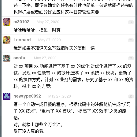
述一下咯，即便有确实的任务有时候也简单一句话就能描述完的
也得扩展或者细分好去应付这种日常管理需要
m30102
May 27, 2020
19
哈哈哈哈哈，摸鱼一时爽
Leonard
May 27, 2020
20
我是如果不知道怎么写就把昨天的复制一遍
scoful
May 27, 2020
21
对 xx 项目 xx 功能进行了基于 xx 的优化;对优化进行了 xx 的测
试，发现 xx 性能有 xx 的提升;重构了 xx 系统 xx 模块，更新了
xx 的操作方式，针对 xx 业务的需求，研究了基于 xx 和 xx 的资
料，得出 xx 的方案;
newtype0092
May 27, 2020
22
写一个自动生成日报的程序，根据代码中的注解随机生成“学习
了 XX 技术”、“重构了 XX 模块”、“提高了 XX 效率”之类的废
话。
对，就楼上那些个万金油。
反正没人真的看。