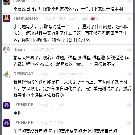
s2555
May 27, 2020
6
不要说日报，月报都不知道怎么写，一个月下来没干啥事啊
chempotato
May 27, 2020 via Android
6
7
小问题写大， 步骤写清楚一二三四，遇到了什么问题，怎么解
决的，解决过程中又遇到了什么问题。再不够看看同事写了什
么，你就 [协助] 他，和他 [讨论] 什么什么
fhsan
May 27, 2020
8
想写太容易了，照着面试题，进程-多进程-进程池-多线程池-优
先级进程池-分布式 x，就照着这个编，一个月都编不完
CEBBCAT
May 27, 2020 via Android
9
我觉得你的问题可能是在一天天无所事事上，有时间了就学习
呗，学以致用，先把部署自动化弄了，再把单元测试弄了，然后
就等着挑个好骨灰盒就行🐶
LYEHIZRF
May 27, 2020
10
重构
LYEHIZRF
May 27, 2020
11
单点的变成分布的 简单的变成复杂的 开源的变成自己的