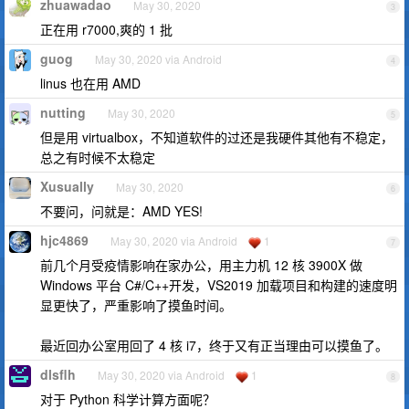
zhuawadao
May 30, 2020
3
正在用 r7000,爽的 1 批
guog
May 30, 2020 via Android
4
linus 也在用 AMD
nutting
May 30, 2020
5
但是用 virtualbox，不知道软件的过还是我硬件其他有不稳定，
总之有时候不太稳定
Xusually
May 30, 2020
6
不要问，问就是：AMD YES!
hjc4869
May 30, 2020 via Android
1
7
前几个月受疫情影响在家办公，用主力机 12 核 3900X 做
Windows 平台 C#/C++开发，VS2019 加载项目和构建的速度明
显更快了，严重影响了摸鱼时间。
最近回办公室用回了 4 核 i7，终于又有正当理由可以摸鱼了。
dlsflh
May 30, 2020 via Android
1
8
对于 Python 科学计算方面呢？