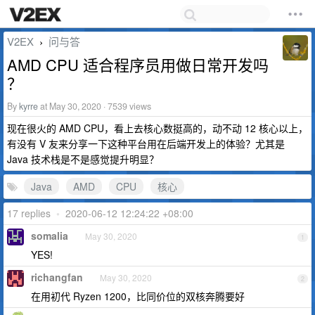
V2EX
问与答
›
AMD CPU 适合程序员用做日常开发吗
？
By
kyrre
at May 30, 2020 · 7539 views
现在很火的 AMD CPU，看上去核心数挺高的，动不动 12 核心以上，
有没有 V 友来分享一下这种平台用在后端开发上的体验？尤其是
Java 技术栈是不是感觉提升明显？
Java
AMD
CPU
核心
17 replies
•
2020-06-12 12:24:22 +08:00
somalia
May 30, 2020
1
YES!
richangfan
May 30, 2020
2
在用初代 Ryzen 1200，比同价位的双核奔腾要好