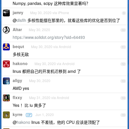
Numpy, pandas, scipy 这种库效果显著吗？
jamry
May 30, 2020 via iPhone
9
@
dlsflh
多核性能摆在那里的，就看这些库的优化是否到位了
Altar
May 30, 2020
10
https://www.solidot.org/story?sid=64493
bequt
May 30, 2020 via Android
11
多核无敌
hakono
May 30, 2020 via Android
12
linus 都把自己的开发机迁移到 amd 了
allgy
May 30, 2020
13
AMD yes
flxxy
May 31, 2020 via Android
14
Yes ！比 iu 爽多了
kyrre
Jun 1, 2020
OP
15
@
hakono
linus 不差钱，他的 CPU 应该是顶配了