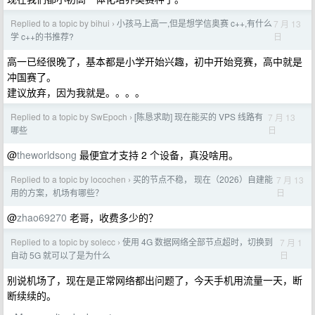
Replied to a topic by bihui
小孩马上高一,但是想学信奥赛 c++,有什么
7 月 13
›
日
学 c++的书推荐?
高一已经很晚了，基本都是小学开始兴趣，初中开始竞赛，高中就是
冲国赛了。
建议放弃，因为我就是。。。。
Replied to a topic by SwEpoch
[陈恳求助] 现在能买的 VPS 线路有
7 月 13
›
日
哪些
@
theworldsong
最便宜才支持 2 个设备，真没啥用。
Replied to a topic by locochen
买的节点不稳， 现在（2026）自建能
7 月 13
›
日
用的方案，机场有哪些？
@
zhao69270
老哥，收费多少的？
Replied to a topic by solecc
使用 4G 数据网络全部节点超时，切换到
7 月 1
›
日
自动 5G 就可以了是为什么
别说机场了，现在是正常网络都出问题了，今天手机用流量一天，断
断续续的。