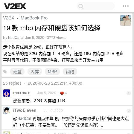
V2EX
MacBook Pro
›
19 款 mbp 内存和硬盘该如何选择
By
BadCat
at Jun 5, 2020 · 3773 views
走个教育优惠是 2w2，正好在预算内。
现在纠结的是 32G 内存加 1TB 硬盘，还是 16G 内存加 2TB 硬盘
平时写写代码，不做图形渲染，打算拿来当开发主力用
硬盘
内存
MBP
纠结
25 replies
•
2020-06-26 22:32:14 +08:00
maxmax
Jun 5, 2020
4
1
建议前者，32G 内存加 1TB
iTwoEleven
Jun 5, 2020
2
@
BadCat
再加点预算吧，根据你的头像似乎存储空间也是大点
好（小玩笑，不要当真。一般还是先保证内存）。