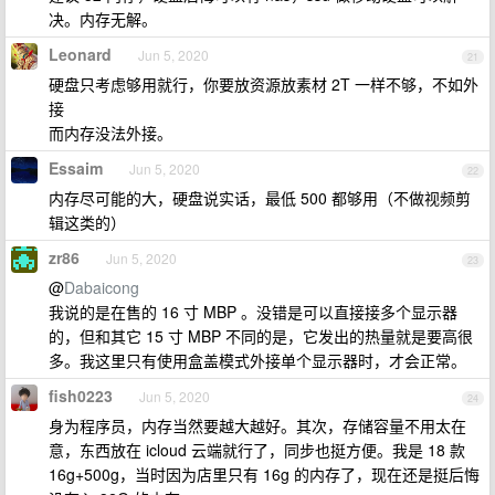
决。内存无解。
Leonard
Jun 5, 2020
21
硬盘只考虑够用就行，你要放资源放素材 2T 一样不够，不如外
接
而内存没法外接。
Essaim
Jun 5, 2020
22
内存尽可能的大，硬盘说实话，最低 500 都够用（不做视频剪
辑这类的）
zr86
Jun 5, 2020
23
@
Dabaicong
我说的是在售的 16 寸 MBP 。没错是可以直接接多个显示器
的，但和其它 15 寸 MBP 不同的是，它发出的热量就是要高很
多。我这里只有使用盒盖模式外接单个显示器时，才会正常。
fish0223
Jun 5, 2020
24
身为程序员，内存当然要越大越好。其次，存储容量不用太在
意，东西放在 icloud 云端就行了，同步也挺方便。我是 18 款
16g+500g，当时因为店里只有 16g 的内存了，现在还是挺后悔