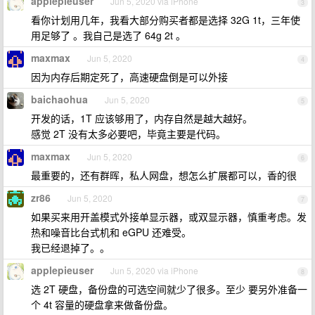
applepieuser
Jun 5, 2020 via iPhone
3
看你计划用几年，我看大部分购买者都是选择 32G 1t，三年使
用足够了 。我自己是选了 64g 2t 。
maxmax
Jun 5, 2020
4
因为内存后期定死了，高速硬盘倒是可以外接
baichaohua
Jun 5, 2020
5
开发的话，1T 应该够用了，内存自然是越大越好。
感觉 2T 没有太多必要吧，毕竟主要是代码。
maxmax
Jun 5, 2020
6
最重要的，还有群晖，私人网盘，想怎么扩展都可以，香的很
zr86
Jun 5, 2020
7
如果买来用开盖模式外接单显示器，或双显示器，慎重考虑。发
热和噪音比台式机和 eGPU 还难受。
我已经退掉了。。
applepieuser
Jun 5, 2020 via iPhone
8
选 2T 硬盘，备份盘的可选空间就少了很多。至少 要另外准备一
个 4t 容量的硬盘拿来做备份盘。