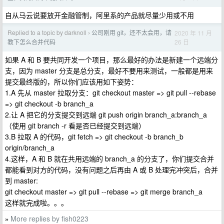
自从马云说要放开金融管制，阿里系的产品就尽量少用或不用
Replied to a topic by darknoll
公司刚用 git，还不太会用，请
2020 年 11 月
›
26 日
教下怎么合并代码
如果 A 和 B 要共同开发一个项目，那么最好的办法是新建一个远端分
支，因为 master 分支是总分支，最好不要用来测试，一般都是用来
提交最终版的，所以你们应该用如下姿势：
1.A 先从 master 拉取分支：git checkout master => git pull --rebase
=> git checkout -b branch_a
2.让 A 把它的分支提交到远端 git push origin branch_a:branch_a
（使用 git branch -r 看是否已经提交到远端）
3.B 拉取 A 的代码，git fetch => git checkout -b branch_b
origin/branch_a
4.这样，A 和 B 就在共用远端的 branch_a 的分支了，你们提交合并
都能看到对方的代码，没有问题之后再由 A 或 B 处理完冲突后，合并
到 master:
git checkout master => git pull --rebase => git merge branch_a
这样就完成啦。。。
More replies by fish0223
»