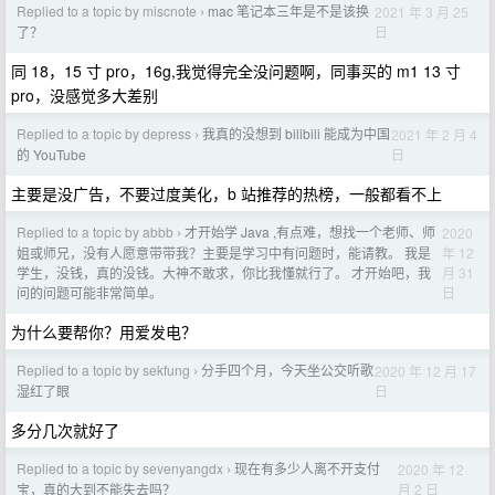
Replied to a topic by miscnote
mac 笔记本三年是不是该换
2021 年 3 月 25
›
日
了？
同 18，15 寸 pro，16g,我觉得完全没问题啊，同事买的 m1 13 寸
pro，没感觉多大差别
Replied to a topic by depress
我真的没想到 bilibili 能成为中国
2021 年 2 月 4
›
日
的 YouTube
主要是没广告，不要过度美化，b 站推荐的热榜，一般都看不上
Replied to a topic by abbb
才开始学 Java ,有点难，想找一个老师、师
2020
›
年 12
姐或师兄，没有人愿意带带我？主要是学习中有问题时，能请教。 我是
月 31
学生，没钱，真的没钱。大神不敢求，你比我懂就行了。 才开始吧，我
日
问的问题可能非常简单。
为什么要帮你？用爱发电？
Replied to a topic by sekfung
分手四个月，今天坐公交听歌
2020 年 12 月 17
›
日
湿红了眼
多分几次就好了
Replied to a topic by sevenyangdx
现在有多少人离不开支付
2020 年 12
›
月 2 日
宝，真的大到不能失去吗？