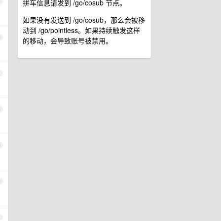
拼车信息请发到 /go/cosub 节点。
5
如果没有发送到 /go/cosub，那么会被移
动到 /go/pointless。如果持续触发这样
6
的移动，会导致账号被禁用。
7
8
9
0
1