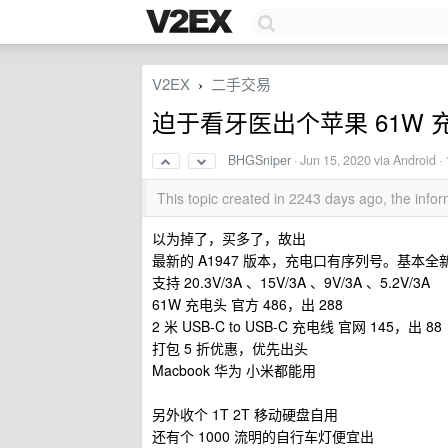
V2EX
二手交易
›
迫于看牙医出个苹果 61W
BHGSniper
·
Jun 15, 2020
via Android ·
This topic created in 2243 days ago, the inf
以为掉了，买多了，故出
最新的 A1947 版本，充电口有序列号。基本全
支持 20.3V/3A 、15V/3A 、9V/3A 、5.2V/3A
61W 充电头 官方 486，出 288
2 米 USB-C to USB-C 充电线 官网 145，出 88
打包 5 折优惠，优先出头
Macbook 华为 小米都能用
另外收个 1T 2T 移动硬盘自用
还有个 1000 流明的自行车灯便宜出