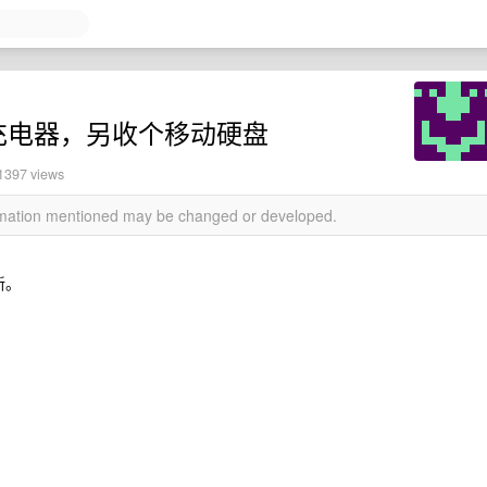
 充电器，另收个移动硬盘
 1397 views
ormation mentioned may be changed or developed.
新。