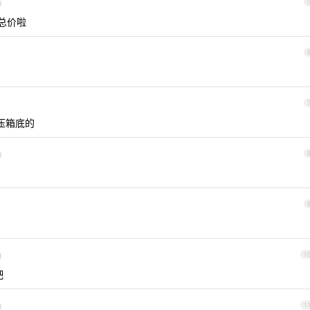
d
总价啦
压箱底的
d
d
1
吧
d
1