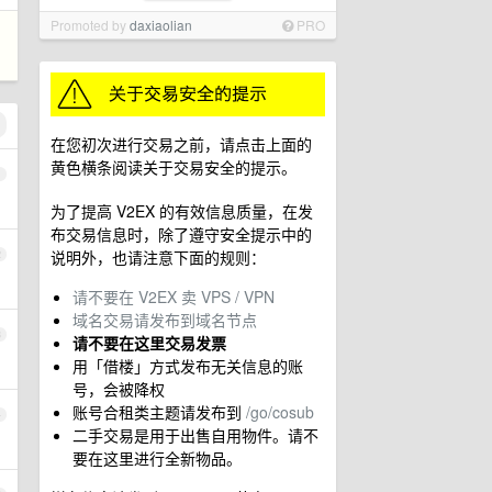
Promoted by
daxiaolian
PRO
在您初次进行交易之前，请点击上面的
黄色横条阅读关于交易安全的提示。
1
为了提高 V2EX 的有效信息质量，在发
布交易信息时，除了遵守安全提示中的
说明外，也请注意下面的规则：
2
请不要在 V2EX 卖 VPS / VPN
域名交易请发布到域名节点
3
请不要在这里交易发票
用「借楼」方式发布无关信息的账
号，会被降权
账号合租类主题请发布到
/go/cosub
4
二手交易是用于出售自用物件。请不
要在这里进行全新物品。