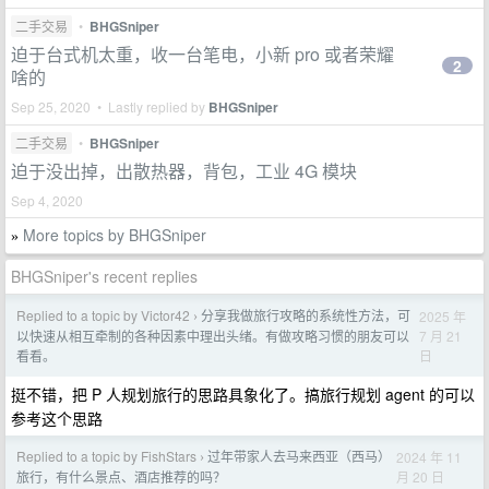
二手交易
•
BHGSniper
迫于台式机太重，收一台笔电，小新 pro 或者荣耀
2
啥的
Sep 25, 2020 • Lastly replied by
BHGSniper
二手交易
•
BHGSniper
迫于没出掉，出散热器，背包，工业 4G 模块
Sep 4, 2020
More topics by BHGSniper
»
BHGSniper's recent replies
Replied to a topic by Victor42
分享我做旅行攻略的系统性方法，可
2025 年
›
7 月 21
以快速从相互牵制的各种因素中理出头绪。有做攻略习惯的朋友可以
日
看看。
挺不错，把 P 人规划旅行的思路具象化了。搞旅行规划 agent 的可以
参考这个思路
Replied to a topic by FishStars
过年带家人去马来西亚（西马）
2024 年 11
›
月 20 日
旅行，有什么景点、酒店推荐的吗？