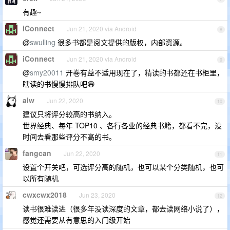
有趣~
iConnect
Jun 21, 2020 via Android
8
@
swulling
很多书都是阅文提供的版权，内部资源。
iConnect
Jun 21, 2020 via Android
9
@
smy20011
开卷有益不适用现在了，精读的书都还在书柜里，
瞎读的书慢慢排队吧😄
alw
Jun 22, 2020
10
建议只将评分较高的书纳入。
世界经典、每年 TOP10 、各行各业的经典书籍，都看不完，没
时间去看那些评分不高的书。
fangcan
Jun 22, 2020
11
设置个开关吧，可选评分高的随机，也可以某个分类随机，也可
以所有随机
cwxcwx2018
Jun 23, 2020
12
读书很难读进（很多年没读深度的文章，都去读网络小说了），
感觉还需要从有意思的入门级开始