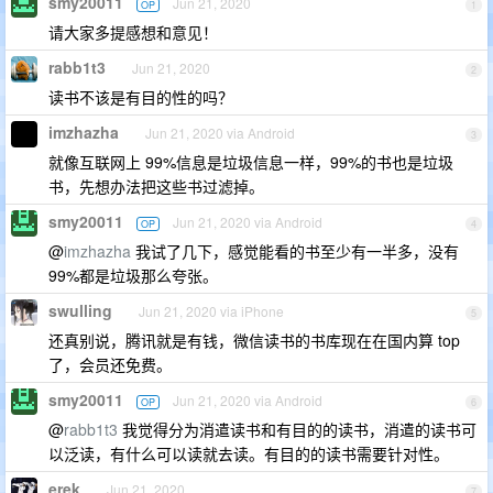
smy20011
Jun 21, 2020
OP
1
请大家多提感想和意见！
rabb1t3
Jun 21, 2020
2
读书不该是有目的性的吗？
imzhazha
Jun 21, 2020 via Android
3
就像互联网上 99%信息是垃圾信息一样，99%的书也是垃圾
书，先想办法把这些书过滤掉。
smy20011
Jun 21, 2020 via Android
OP
4
@
imzhazha
我试了几下，感觉能看的书至少有一半多，没有
99%都是垃圾那么夸张。
swulling
Jun 21, 2020 via iPhone
5
还真别说，腾讯就是有钱，微信读书的书库现在在国内算 top
了，会员还免费。
smy20011
Jun 21, 2020 via Android
OP
6
@
rabb1t3
我觉得分为消遣读书和有目的的读书，消遣的读书可
以泛读，有什么可以读就去读。有目的的读书需要针对性。
erek
Jun 21, 2020
7