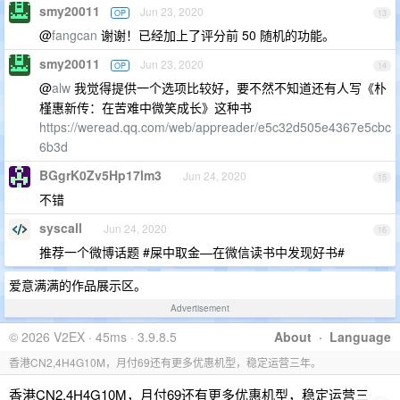
smy20011
Jun 23, 2020
OP
13
@
fangcan
谢谢！已经加上了评分前 50 随机的功能。
smy20011
Jun 23, 2020
OP
14
@
alw
我觉得提供一个选项比较好，要不然不知道还有人写《朴
槿惠新传：在苦难中微笑成长》这种书
https://weread.qq.com/web/appreader/e5c32d505e4367e5cbc
6b3d
BGgrK0Zv5Hp17lm3
Jun 24, 2020
15
不错
syscall
Jun 24, 2020
16
推荐一个微博话题 #屎中取金—在微信读书中发现好书#
爱意满满的作品展示区。
Advertisement
© 2026 V2EX · 45ms · 3.9.8.5
About
·
Language
香港CN2,4H4G10M，月付69还有更多优惠机型，稳定运营三年。
香港CN2,4H4G10M，月付69还有更多优惠机型，稳定运营三