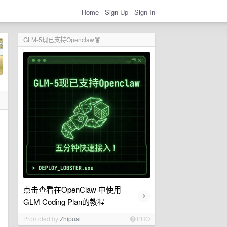
Home
Sign Up
Sign In
GLM-5现已支持Openclaw🦞
点击查看在OpenClaw 中使用
›
GLM Coding Plan的教程
Promoted by
Zhipuai
PRO