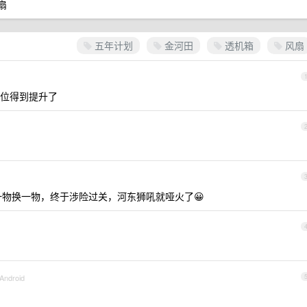
扇
五年计划
金河田
透机箱
风扇
位得到提升了
一物换一物，终于涉险过关，河东狮吼就哑火了😀
 Android