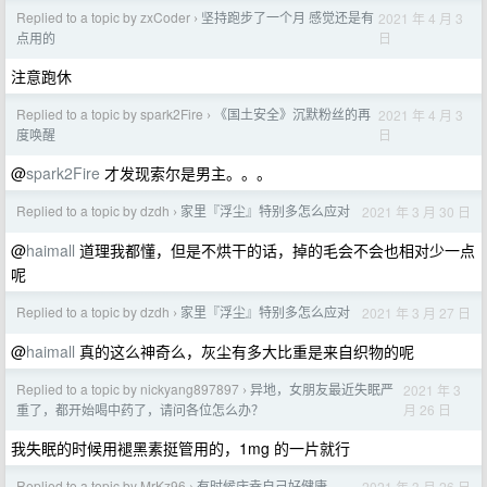
Replied to a topic by zxCoder
坚持跑步了一个月 感觉还是有
2021 年 4 月 3
›
日
点用的
注意跑休
Replied to a topic by spark2Fire
《国土安全》沉默粉丝的再
2021 年 4 月 3
›
日
度唤醒
@
spark2Fire
才发现索尔是男主。。。
Replied to a topic by dzdh
家里『浮尘』特别多怎么应对
2021 年 3 月 30 日
›
@
haimall
道理我都懂，但是不烘干的话，掉的毛会不会也相对少一点
呢
Replied to a topic by dzdh
家里『浮尘』特别多怎么应对
2021 年 3 月 27 日
›
@
haimall
真的这么神奇么，灰尘有多大比重是来自织物的呢
Replied to a topic by nickyang897897
异地，女朋友最近失眠严
2021 年 3
›
月 26 日
重了，都开始喝中药了，请问各位怎么办？
我失眠的时候用褪黑素挺管用的，1mg 的一片就行
Replied to a topic by MrKz96
有时候庆幸自己好健康
2021 年 3 月 26 日