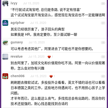
ivyy
Jul 15, 2020
36
“不行就试试淘宝吧, 总归是条路, 说不定有惊喜”
这个试试淘宝是开淘宝店么，感觉现在淘宝店也不一定能赚钱啊
agriphar
Jul 15, 2020
37
其实已经很厉害了，浪子回头的典型
如果我是 HR，我肯定要你，至少面试聊一聊
gunavy
Jul 15, 2020
38
可以考虑考虑其他厂，阿里进去了可能也不是你想要的。
revalue
Jul 15, 2020
1
39
别去阿里了，加班文化和价值观你吃不消。阿里一向以价值观著
称，怎么会对你有兴趣
chen006
Jul 15, 2020
1
40
刷刷题去微软试试，多投投外企看看，英文不错的话也可以看看
日本德国之类的工作，这些地方待遇尚可，也不用担心孩子上学
问题。
才半年而已，这么能这么丧气，多找找总会有出路的，而且你的
技术还挺强的，耐心找总能找到合适的