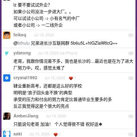
lz 要不要试试外企？
如果小公司没法一步进大厂。。
可以试试小公司 -> 小有名气的中厂
或者小公司 -> 一二线外企
feikeq
Jul 15, 2020
27
@
bthulu
兄弟进长沙互联网群 5b6u5L+hIGZlaWtlcQ==
ydatong
Jul 15, 2020 via iPhone
28
老哥，我跟你情况差不多，我也是长沙的…最近也是在为了进大
厂努力中，哎，感觉太难了
crystal1992
Jul 15, 2020
1
29
肄业重新高考，还都是这么好的学校
明明是“浪子回头金不换”的典型
承受的压力和付出的努力肯定比普通毕业生要多的多
反正我觉得这是个很大的亮点
AmberJiang
Jul 15, 2020
30
只能说句老哥 加油！ 个人觉得很不错 祝好运🍀
seki
Jul 15, 2020
1
31