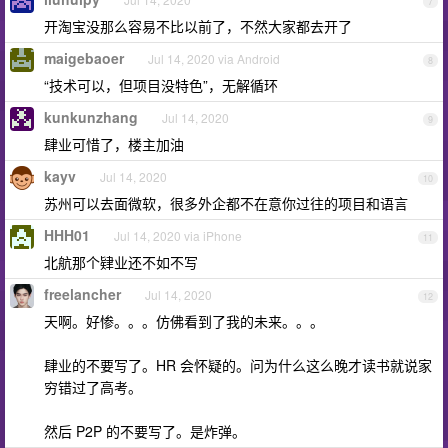
7
开淘宝没那么容易不比以前了，不然大家都去开了
maigebaoer
Jul 14, 2020 via Android
8
“技术可以，但项目没特色”，无解循环
kunkunzhang
Jul 14, 2020
9
肆业可惜了，楼主加油
kayv
Jul 14, 2020
10
苏州可以去面微软，很多外企都不在意你过往的项目和语言
HHH01
Jul 14, 2020 via iPhone
11
北航那个肄业还不如不写
freelancher
Jul 14, 2020
12
天啊。好惨。。。仿佛看到了我的未来。。。
肆业的不要写了。HR 会怀疑的。问为什么这么晚才读书就说家
穷错过了高考。
然后 P2P 的不要写了。是炸弹。