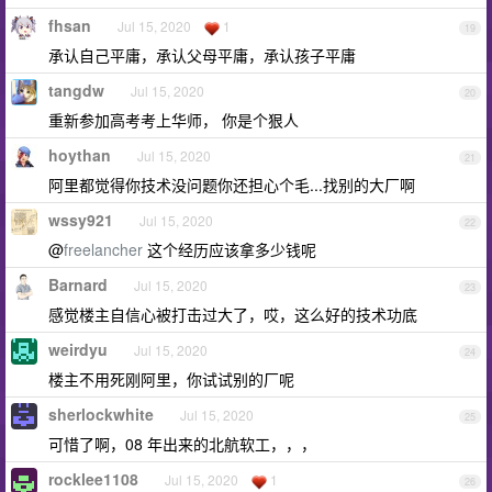
fhsan
Jul 15, 2020
1
19
承认自己平庸，承认父母平庸，承认孩子平庸
tangdw
Jul 15, 2020
20
重新参加高考考上华师， 你是个狠人
hoythan
Jul 15, 2020
21
阿里都觉得你技术没问题你还担心个毛...找别的大厂啊
wssy921
Jul 15, 2020
22
@
freelancher
这个经历应该拿多少钱呢
Barnard
Jul 15, 2020
23
感觉楼主自信心被打击过大了，哎，这么好的技术功底
weirdyu
Jul 15, 2020
24
楼主不用死刚阿里，你试试别的厂呢
sherlockwhite
Jul 15, 2020
25
可惜了啊，08 年出来的北航软工，，，
rocklee1108
Jul 15, 2020
1
26