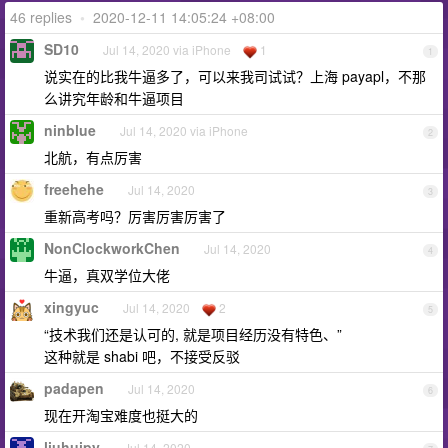
46 replies
•
2020-12-11 14:05:24 +08:00
SD10
Jul 14, 2020 via iPhone
1
1
说实在的比我牛逼多了，可以来我司试试？上海 payapl，不那
么讲究年龄和牛逼项目
ninblue
Jul 14, 2020 via iPhone
2
北航，有点厉害
freehehe
Jul 14, 2020
3
重新高考吗？厉害厉害厉害了
NonClockworkChen
Jul 14, 2020
4
牛逼，真双学位大佬
xingyuc
Jul 14, 2020
2
5
“技术我们还是认可的, 就是项目经历没有特色、”
这种就是 shabi 吧，不接受反驳
padapen
Jul 14, 2020
6
现在开淘宝难度也挺大的
liuhuipy
Jul 14, 2020