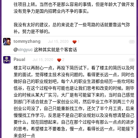
往项目上转。当然也不是那么容易的事情，但是年龄大了做开发
没有竞争力是国内招聘业内不争的事实。
我没有太好的建议，总的来说走了一些弯路的话就要靠运气弥
补。努力是不够的。
tommyzhang
Jul 15, 2020
1
17
@
xingyuc
这种其实就是个客套话
Paual
Jul 15, 2020
2
18
楼主可以再耐心一点，再投下简历试下，看了楼主的简历以及阿
里的面试，觉得楼主技术没有问题的。看得更长远一点，同时也
做好自己的职业规划吧，每个人的职业生涯都会经历一些坎坷和
低谷，在这个过程中有可能也是让我们思考和改变的时候。刚毕
业的时候从某大厂实习，大厂是有可能留下来的，当时自己感觉
到部门不适合就去了一家创业公司，然后毕业工作不到两三个月
创业公司没了，自己只能重新找工作，还欠了半个月工资，后来
慢慢找工作学习，反思是不是自己职业规划以及没有想清楚自己
要什么，现在回想起来，自己在那个过程中有那么一点点的进步
的思考。希望楼主不要着急，慢一点，看得长远一点，可能接下
来会好一点