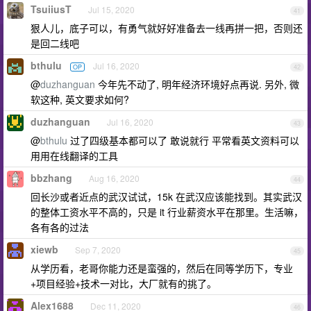
TsuiiusT
Jul 15, 2020
41
狠人儿，底子可以，有勇气就好好准备去一线再拼一把，否则还
是回二线吧
bthulu
Jul 16, 2020
OP
42
@
duzhanguan
今年先不动了, 明年经济环境好点再说. 另外, 微
软这种, 英文要求如何?
duzhanguan
Jul 16, 2020
43
@
bthulu
过了四级基本都可以了 敢说就行 平常看英文资料可以
用用在线翻译的工具
bbzhang
Aug 16, 2020
44
回长沙或者近点的武汉试试，15k 在武汉应该能找到。其实武汉
的整体工资水平不高的，只是 it 行业薪资水平在那里。生活嘛，
各有各的过法
xiewb
Sep 7, 2020
45
从学历看，老哥你能力还是蛮强的，然后在同等学历下，专业
+项目经验+技术一对比，大厂就有的挑了。
Alex1688
Dec 11, 2020
46