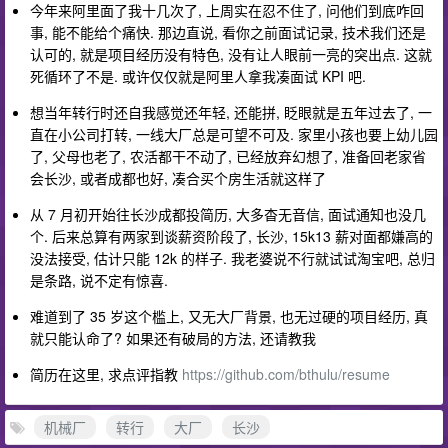
今年来阿里面了我十几次了, 上周实在忍不住了, 问他们到底咋回
事, 能不能给个痛快. 那边直说, 看你之前面试记录, 技术我们还是
认可的, 就是项目经历没有特色, 没有让人眼前一亮的突出点. 这就
死循环了不是. 或许仅仅就是阿里人拿我凑面试 KPI 吧.
想当年转行时还自我感觉还年轻, 还能拼, 眨眼就是五年过去了, 一
直在小公司打转, 一线大厂总是可望不可及. 家里小孩也要上幼儿园
了, 父母也老了, 农活都干不动了, 已经放弃幻想了, 准备回老家省
会长沙, 或者成都也好, 凑合买个房生活就这样了
从 7 月初开始往长沙成都投简历, 大多杳无音信, 面试通知也没几
个. 后来总算有两家到谈薪资阶段了, 长沙, 15k13 薪对面都嫌高的
没法接受, 估计只能 12k 的样子. 我老婆说不行就试试淘宝吧, 总归
是条路, 说不定有惊喜.
难道到了 35 岁这个槛上, 又无大厂背景, 也无过硬的项目经历, 真
就只能认命了? 如果还有破局的方法, 还请教我
简历在这里, 求点评指教
https://github.com/bthulu/resume
机械厂
转行
大厂
长沙