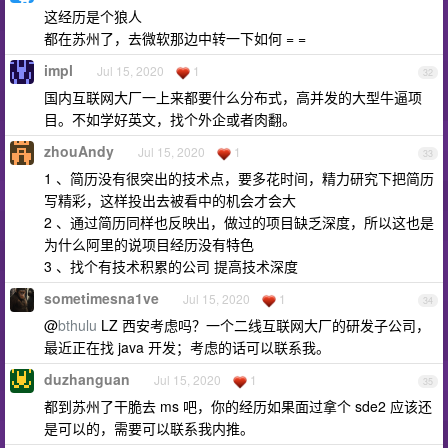
这经历是个狼人
都在苏州了，去微软那边中转一下如何 = =
impl
Jul 15, 2020
1
32
国内互联网大厂一上来都要什么分布式，高并发的大型牛逼项
目。不如学好英文，找个外企或者肉翻。
zhouAndy
Jul 15, 2020
1
33
1 、简历没有很突出的技术点，要多花时间，精力研究下把简历
写精彩，这样投出去被看中的机会才会大
2 、通过简历同样也反映出，做过的项目缺乏深度，所以这也是
为什么阿里的说项目经历没有特色
3 、找个有技术积累的公司 提高技术深度
sometimesna1ve
Jul 15, 2020
1
34
@
bthulu
LZ 西安考虑吗？一个二线互联网大厂的研发子公司，
最近正在找 java 开发；考虑的话可以联系我。
duzhanguan
Jul 15, 2020
1
35
都到苏州了干脆去 ms 吧，你的经历如果面过拿个 sde2 应该还
是可以的，需要可以联系我内推。