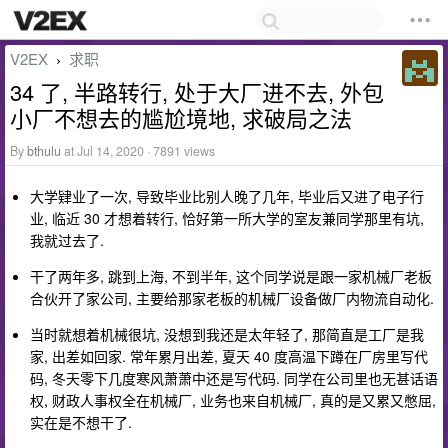
V2EX
求职
›
34 了, 半路转行, 处于大厂进不去, 外包
小厂不想去的尴尬境地, 求破局之法
By
bthulu
at Jul 14, 2020 · 7891 views
大学肄业了一次, 导致毕业比别人晚了几年, 毕业后又进了电子行
业, 临近 30 才想着转行, 恰好第一所大学的室友兼同学那里有坑,
我就过去了.
干了两年多, 跳到上海, 不到半年, 这个同学说是跟一家机械厂老板
合伙开了家公司, 主要给那家老板的机械厂设备做厂内物流自动化.
当时就想着机械很坑, 没想到我还是太年轻了, 那简直是工厂是我
家, 出差如回家. 常年累月出差, 夏天 40 度高温下蹲在厂房里写代
码, 冬天零下几度寒风萧萧中还是写代码. 同学在公司里也无甚话语
权, 财政人事权全在机械厂, 业务也来自机械厂, 真的是又累又憋屈,
实在是不想干了.