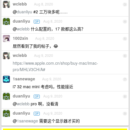
wclebb
Aug 8, 2020
3
@
duanliyu
#2 三万块多呢……
duanliyu
Aug 8, 2020
OP
4
@
wclebb
什么配置的，17 款都这么高？
1002xin
Aug 8, 2020
5
居然看到了我的帖子，😂
wclebb
Aug 9, 2020
6
https://www.apple.com.cn/shop/buy-mac/imac-
pro/MHLV3CH/A#
1sanewage
Aug 9, 2020
7
i7 32 mac mini 考虑吗，性能接近
duanliyu
Aug 9, 2020
OP
8
@
wclebb
pro 啊，没看清
duanliyu
Aug 9, 2020
OP
9
@
1sanewage
需要这个显示器才买的