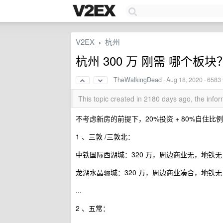
V2EX
杭州
›
杭州 300 万 刚需 哪个板块
TheWalkingDead
·
Aug 18, 2020
· 6583
This topic created in 2180 days ago, the inf
不考虑新房的前提下，20%投资 + 80%自住
1 、三敦 /三敦北：
中铁国际西湖城：320 万，周边商业无，地
龙湖水晶骊城：320 万，周边商业凑合，地铁
...
2 、五常：