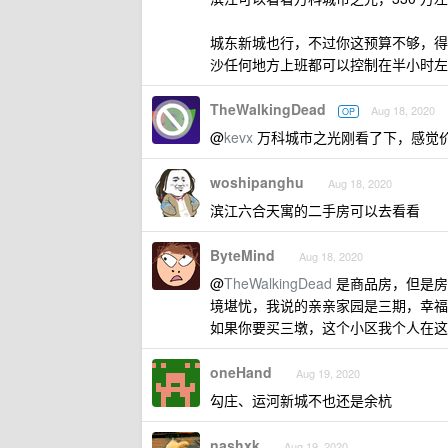
城东新城也行，不过你这预算不够，得
沙任何地方上班都可以控制在半小时左
TheWalkingDead
Aug 18, 2020
OP
@
kevx
万科城市之光刚看了下，感觉价
woshipanghu
Aug 18, 2020
滨江六合天寓的二手房可以去看看
ByteMind
Aug 18, 2020
@
TheWalkingDead
是商品房，但是房
境堪忧，我说的亲亲家园是三期，幸福里，这
如果你要买三墩，这个小区我个人在这
oneHand
Aug 19, 2020
勾庄、运河新城不也还是余杭
nashxk
Aug 19, 2020