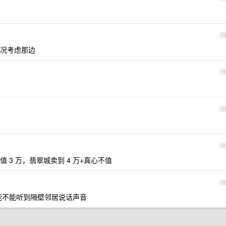
1
况考虑那边
1
2
2
3 万，翡翠城卖到 4 万+真心不值
2
能不能听到隔壁邻居说话声音