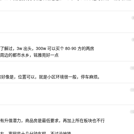
过，3w 出头，300w 可以买个 80-90 方的两房
周边的都市水乡，铭雅苑好一点
1
房好像是，位置可以，就是小区环境很一般，停车麻烦。
1
1
有升值潜力，商品房是最低要求，再加上所在板块也不行
左右，离网易十几分钟车程，不过没地铁