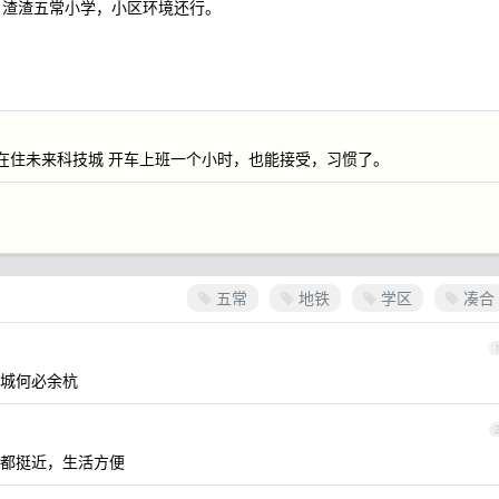
 米，渣渣五常小学，小区环境还行。
 现在住未来科技城 开车上班一个小时，也能接受，习惯了。
五常
地铁
学区
凑合
城何必余杭
都挺近，生活方便