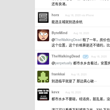
还有良渚。
horx
Aug 18, 2020 via iPhone
能选主城就别选余杭
ByteMind
Aug 18, 2020
@
TheWalkingDead
租了一年，房价也了解
这个位置，这个价格算是还不错的，比
TheWalkingDead
Aug 18, 2020
OP
@
perpetually
都市水乡去看过，安置
frankkai
Aug 18, 2020
别选临平就是了 那边真心破···
kevx
Aug 18, 2020
都市水乡不要碰，经适房，脏乱差，没
滨江可以看看万科城市之光，330 万