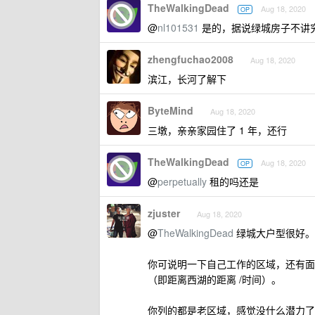
TheWalkingDead
Aug 18, 2020
OP
@
nl101531
是的，据说绿城房子不讲
zhengfuchao2008
Aug 18, 2020
滨江，长河了解下
ByteMind
Aug 18, 2020
三墩，亲亲家园住了 1 年，还行
TheWalkingDead
Aug 18, 2020
OP
@
perpetually
租的吗还是
zjuster
Aug 18, 2020
@
TheWalkingDead
绿城大户型很好。
你可说明一下自己工作的区域，还有面
（即距离西湖的距离 /时间）。
你列的都是老区域，感觉没什么潜力了