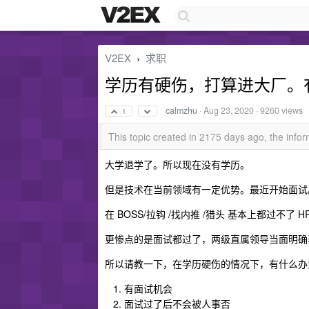
V2EX
求职
›
学历有硬伤，打算进大厂。
calmzhu
·
Aug 23, 2020
· 9260 views
1
This topic created in 2175 days ago, the inf
大学退学了。所以现在没有学历。
但是技术在当前领域有一定优势。最近开始面试
在 BOSS/拉钩 /找内推 /猎头 基本上都过
更惨点的是面试都过了，两级直属领导当面明确表
所以请教一下，在学历硬伤的情况下，有什么办
有面试机会
面试过了后不会被人事否