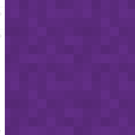
4
5
去