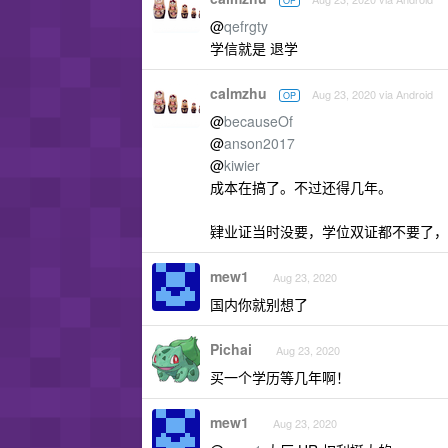
OP
@
qefrgty
学信就是 退学
calmzhu
Aug 23, 2020 via Android
OP
@
becauseOf
@
anson2017
@
kiwier
成本在搞了。不过还得几年。
肄业证当时没要，学位双证都不要了，
mew1
Aug 23, 2020
国内你就别想了
Pichai
Aug 23, 2020
买一个学历等几年啊！
mew1
Aug 23, 2020