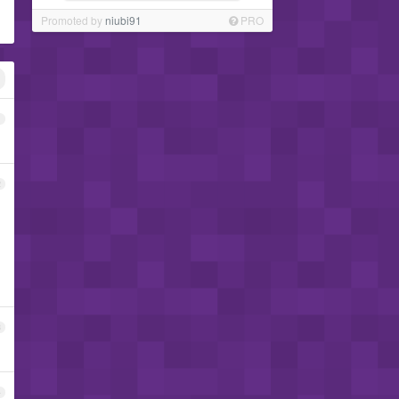
Promoted by
niubi91
PRO
1
2
3
4