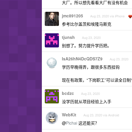
大厂。所以想先看看大厂有没有机会
jmc891205
Aug 23, 2020 via iPhone
参考比尔盖茨和埃隆马斯克
tjunsh
Aug 23, 2020
别想了。努力提升学历把。
IsA26hN4DcQDS7Z9
Aug 23, 2020
学历早晚得弄，跟很多东西挂钩
现在有政策，“下岗职工”可以读全日
bcdzc
Aug 23, 2020
没学历就从项目经验上入手
WebKit
Aug 23, 2020 via Android
@
Pichai
这还能买？