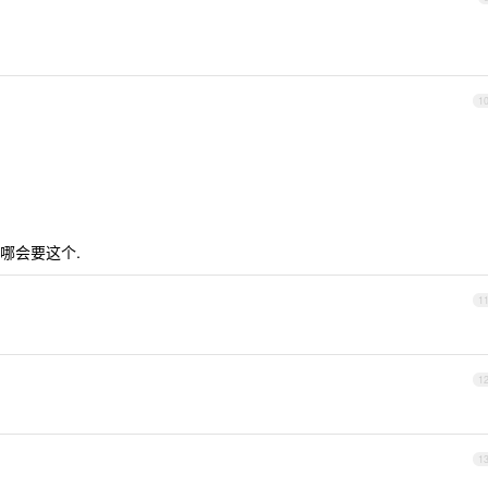
1
哪会要这个.
1
1
1