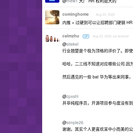
@
mew1
大厂 HR 权利挺大的
cominghome
Aug 23, 2020
内推 + 过硬到可以让招聘部门硬钢 HR
calmzhu
Aug 23, 2020 via Android
OP
@
stiekel
行业翘楚是个极为顶格的评价了。即使
哈哈，二三线不知道对应哪些公司.因
然后遇见的一些 bat 华为等出来同
@
zpxshl
并非纯程序员，开源项目参与度没有到
@
simple26
谢谢。其实个人更喜欢呆中小而美的公司