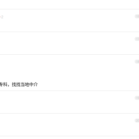
2
1
1
1
制专科，找找当地中介
1
2