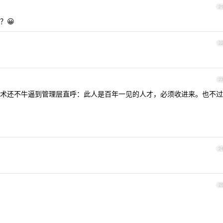
2
？😀
2
2
术还不牛逼到管理层直呼：此人是百年一见的人才，必须收进来。也不过
2
2