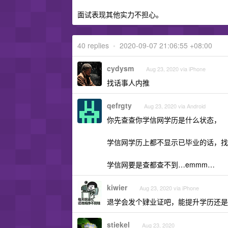
面试表现其他实力不担心。
40 replies
•
2020-09-07 21:06:55 +08:00
cydysm
Aug 23, 2020 via iPhone
找话事人内推
qefrgty
Aug 23, 2020 via Android
你先查查你学信网学历是什么状态，
学信网学历上都不显示已毕业的话，找领
学信网要是查都查不到…emmm…
kiwier
Aug 23, 2020 via iPhone
退学会发个肄业证吧，能提升学历还是
stiekel
Aug 23, 2020