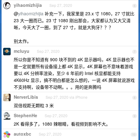
yihaomizhijia
Sep 27, 2020
6
@
yihaomizhijia
补充一下，我家里是 23.x 寸 1080，27 寸就比
23 大一圈而已。23 寸 1080 刚出那会，大家都认为又大又清
晰，今天大了一圈，到了 27 寸，就是大狗牙？？？
别太作。
mcluyu
Sep 27, 2020
7
所以你是不知道有 900 块不到的 4K 显示器吗，4K 显示器也不
是一定就要所有设备接上都 4K 显示，4K 屏幕也不意味着游戏
要以 4K 分辨率渲染，至少 6 年前的 Intel 核显都能支持
4K60Hz 显示，搞不明白都是怎么想的，一说 4K 屏幕就说游戏
不支持啊，设备带不动啊。。。用的是奔腾吗
NerverLibis
Sep 27, 2020 via iPhone
8
双倍视距无颗粒 3 米
StephenHe
Sep 27, 2020
9
2K 看得多了，1080 辣眼睛，看视频到影响不大。
autoxbc
Sep 27, 2020
10