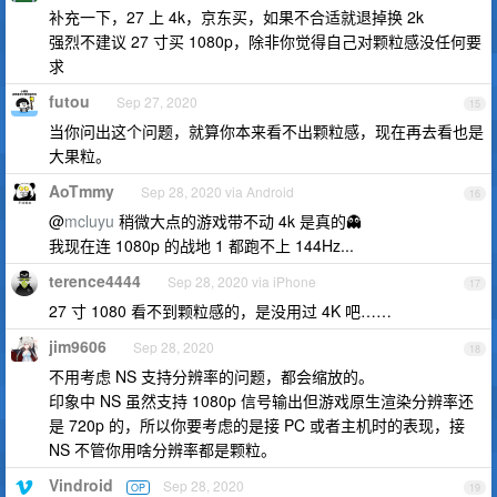
补充一下，27 上 4k，京东买，如果不合适就退掉换 2k
强烈不建议 27 寸买 1080p，除非你觉得自己对颗粒感没任何要
求
futou
Sep 27, 2020
15
当你问出这个问题，就算你本来看不出颗粒感，现在再去看也是
大果粒。
AoTmmy
Sep 28, 2020 via Android
16
@
mcluyu
稍微大点的游戏带不动 4k 是真的👻
我现在连 1080p 的战地 1 都跑不上 144Hz...
terence4444
Sep 28, 2020 via iPhone
17
27 寸 1080 看不到颗粒感的，是没用过 4K 吧……
jim9606
Sep 28, 2020
18
不用考虑 NS 支持分辨率的问题，都会缩放的。
印象中 NS 虽然支持 1080p 信号输出但游戏原生渲染分辨率还
是 720p 的，所以你要考虑的是接 PC 或者主机时的表现，接
NS 不管你用啥分辨率都是颗粒。
Vindroid
Sep 28, 2020
OP
19