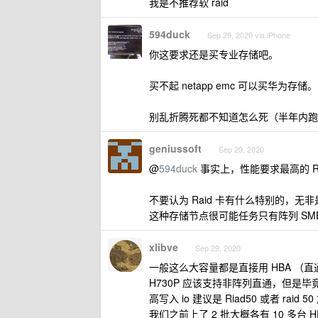
我是不推荐软 raid
594duck
Sep 29, 2020 via iPhone
你这要求还是买专业存储吧。
买不起 netapp emc 可以买华为存储。
别乱折腾死都不知道怎么死（半年内跑
geniussoft
Sep 29, 2020
@
594duck
事实上，性能要求最高的 Rai
不要认为 Raid 卡有什么特别的，无非
这种存储节点很可能任务只有阵列 SMB 
xlibve
Sep 29, 2020
一般这么大容量都是直接用 HBA （
H730P 应该支持非阵列直通，但
高写入 io 建议是 Riad50 或者 r
我们之前上了 2 批大概各有 10 多台 HPE 的 