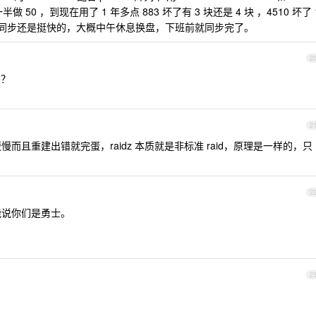
eph 一半做 50 ，到现在用了 1 年多点 883 坏了有 3 块还是 4 块 ，4510 坏了 
但是同步还是挺快的，大概中午休息换盘，下班前就同步完了。
2
吗？
2
样重建缓慢而且重建出错就完蛋，raidz 本质就是非标准 raid，原理是一样的，只
2
能说你们是勇士。
2