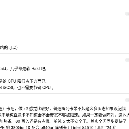
1
路的可以）
1
d，几乎都是软 Raid 吧。
是给 CPU 降低点压力而已。
iSCSI，也不需要节省 CPU 。
1
直通）卡吧，做 z2 感觉比较好，普通阵列卡带不起这么多固态如果没记错
是毕竟不是纯直通卡不知道会不会带宽不够被限速。如果一定要做阵列，这么
aid 50 加热备。60 写入还是有点慢。单纯 5 太不安全了。其实全闪同步挺快了
380Gen10 配合 p840ar 阵列卡 用 intel S4510 1.92T*24 和