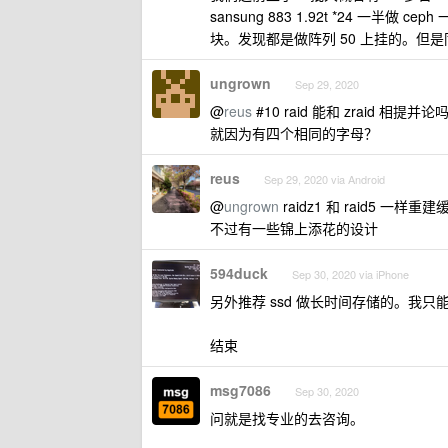
sansung 883 1.92t *24 一半做 c
块。发现都是做阵列 50 上挂的。
ungrown
Sep 29, 2020
@
reus
#10 raid 能和 zraid 相提并论
就因为有四个相同的字母？
reus
Sep 29, 2020 via Android
@
ungrown
raidz1 和 raid5 一
不过有一些锦上添花的设计
594duck
Sep 30, 2020 via iPhone
另外推荐 ssd 做长时间存储的。我只
结束
msg7086
Sep 30, 2020
问就是找专业的去咨询。