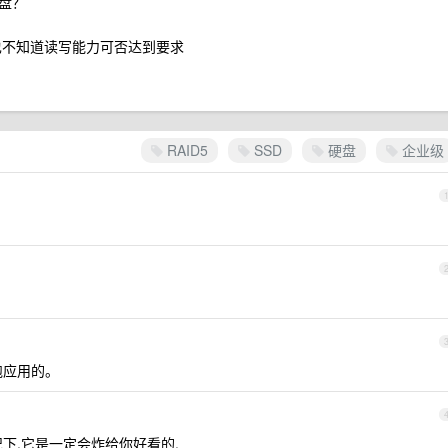
 盘？
也不知道读写能力可否达到要求
RAID5
SSD
硬盘
企业级
跑应用的。
情况下,它是一定会炸给你好看的.