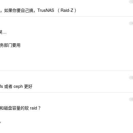
1
你要自己搞，TrusNAS （ Raid-Z ）
1
1
哭…
为业务部门要用
1
fs 或者 ceph 更好
1
和磁盘容量的软 raid ？
。