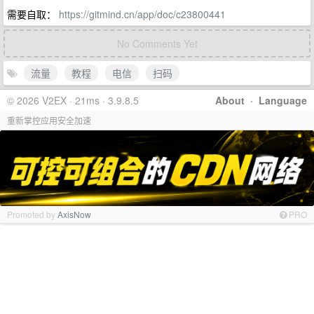
需要自取：
https://gitmind.cn/app/doc/c23800441
No Comments Yet
流量
教程
电信
扫码
© 2026 V2EX · 21ms · 3.9.8.5
About
·
Language
重新掌控应用安全加速
Promoted by
AxisNow
PRO