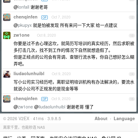
@
lonfall
谢谢老哥
chenqinfen
Oct 7, 2020
OP
12
@
pkupyx
就是怕被发现 所有来问一下大家 给一点建议
zw1one
Oct 8, 2020
13
你要是过不去心理这坎，就简历写培训的真实经历，然后求职被
多打击几次，找不到工作的情况下自然就想造假了。
但是正经点的公司会有背调、查银行流水等，你自己想好怎么糊
弄吧。
liudaolunhuibl
Oct 9, 2020
14
写小公司实习经历吧，离职证明培训机构有办法解决的，要流水
就说小公司不正规发的是现金等等
chenqinfen
Oct 9, 2020
OP
15
@
zw1one
@
liudaolunhuibl
谢谢老哥 懂了
© 2026 V2EX · 41ms · 3.9.8.5
About
·
Language
离家千里，也能秒连 NAS