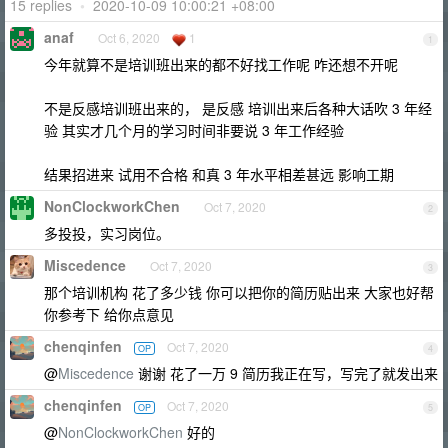
15 replies
•
2020-10-09 10:00:21 +08:00
anaf
Oct 6, 2020
1
1
今年就算不是培训班出来的都不好找工作呢 咋还想不开呢
不是反感培训班出来的， 是反感 培训出来后各种大话吹 3 年经
验 其实才几个月的学习时间非要说 3 年工作经验
结果招进来 试用不合格 和真 3 年水平相差甚远 影响工期
NonClockworkChen
Oct 7, 2020
2
多投投，实习岗位。
Miscedence
Oct 7, 2020
3
那个培训机构 花了多少钱 你可以把你的简历贴出来 大家也好帮
你参考下 给你点意见
chenqinfen
Oct 7, 2020
OP
4
@
Miscedence
谢谢 花了一万 9 简历我正在写，写完了就发出来
chenqinfen
Oct 7, 2020
OP
5
@
NonClockworkChen
好的