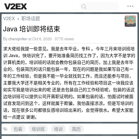
V2EX
职场话题
›
Java 培训即将结束
By
chenqinfen
at Oct 6, 2020 · 3775 views
求大佬给我提一些意见。我是去年毕业，专科 。今年三月来培训班培
训 Java，快培训完了，要开始准备简历找工作了，因为大学不是学的
计算机类的，培训班的话就会教你包装自己的简历，加上我是去年毕
业的，包装简历的话只能包装一年，现在的问题是我如果写自己有一
年的工作经验，但是我不能一毕业就找到工作，而且还能参与项目，
主要我大学还不是相关专业的，所有在工作经验和项目这一块我应该
如实写我是培训出来的呢 还是去包装自己的工作经验呢，包装的话这
边培训班可以提供公司开离职证明的。如果包装的话，怕面试时被面
试官发现问到这个，这样就属于欺骗，我怕直接凉凉。但是写培训的
话，现在很多公司都很反感培训班出来的，会觉得很水。希望大家能
给一点建议 谢谢。
包装
培训班
培训
简历