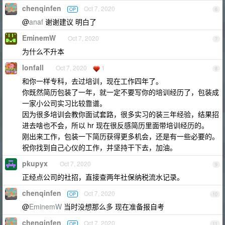
chenqinfen
Oct 7, 2020
OP
6
@
anaf
谢谢建议 明白了
EminemW
Oct 7, 2020
7
为什么不升本
lonfall
Oct 7, 2020
1
8
和你一样专科，去过培训，现在工作四年了。
你既然简历包装了一年，就一定不要写你的培训经历了，包装成
一家小公司实习比较靠谱。
因为很多培训会教你面试套路，很多实习的装三年经验，结果招
进去啥也不会，所以 hr 现在很反感简历里面带培训经历的。
刚出来工作，包装一下简历获得更多机会，还是有一些必要的。
祝你找到自己心仪的工作，并坚持干下去，加油。
pkupyx
Oct 7, 2020
9
正经点公司的社招，直接查两年社保纳税流水记录。
chenqinfen
Oct 7, 2020
OP
10
@
EminemW
当时没想那么多 现在准备报自考
chenqinfen
Oct 7, 2020
OP
11