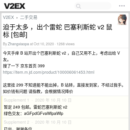
V2EX
二手交易
›
迫于太多 ，出个雷蛇 巴塞利斯蛇 v2 鼠
标 [包邮]
By
Zhangxiaopa
at Oct 10, 2020 · 1268 views
今天手痒 B 站开出个巴塞利斯蛇 v2 ，自己又用不上，考虑出给 V
友。
搜了一下 京东首页 399
https://item.m.jd.com/product/100006061453.html
这里挂 299 不知道能不能出掉，B 站转，直接发到家，不经过我手。
如价钱有问题 请指教，会根据情况降价
Supplement 1 · 2020 年 10 月 10 日
暂定 249 包邮。雷蛇巴塞利斯蛇 v2
绿色交友：aGFpdGFvaWlpaWlp
Supplement 2 · 2020 年 10 月 10 日
已出，谢谢各位