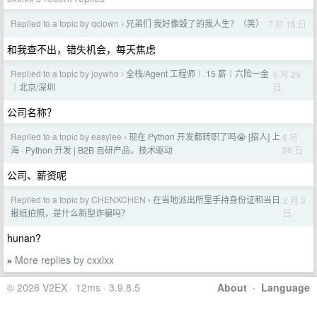
Replied to a topic by qclown
兄弟们 我好像毁了的我人生？（笑）
7 月 15 日
›
和我查不出，错失机会，每天焦虑
Replied to a topic by joywho
全栈/Agent 工程师｜ 15 薪｜六险一金
6 月 29
›
日
｜北京/深圳
公司名称？
Replied to a topic by easylee
现在 Python 开发都转职了吗😭 [招人] 上
6 月
›
26 日
海 · Python 开发 | B2B 自研产品，技术驱动
公司、薪资呢
Replied to a topic by CHENXCHEN
在当地派出所里手持身份证和当日
2 月 3
›
日
报纸拍照，是什么新型诈骗吗？
hunan?
More replies by cxxlxx
»
© 2026 V2EX · 12ms · 3.9.8.5
About
·
Language