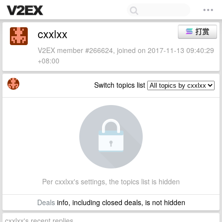
cxxlxx
打赏
V2EX member #266624, joined on 2017-11-13 09:40:29
+08:00
Switch topics list
Per cxxlxx's settings, the topics list is hidden
Deals
info, including closed deals, is not hidden
cxxlxx's recent replies