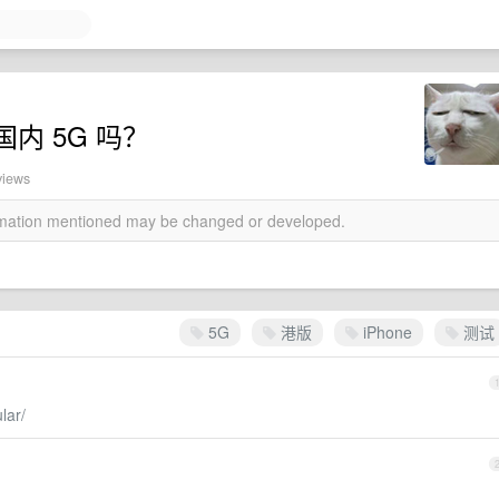
持国内 5G 吗？
views
ormation mentioned may be changed or developed.
5G
港版
iPhone
测试
lar/