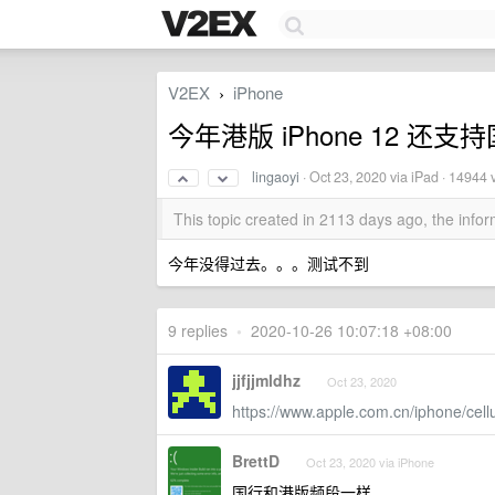
V2EX
iPhone
›
今年港版 iPhone 12 还支
lingaoyi
·
Oct 23, 2020
via iPad · 14944 
This topic created in 2113 days ago, the inf
今年没得过去。。。测试不到
9 replies
•
2020-10-26 10:07:18 +08:00
jjfjjmldhz
Oct 23, 2020
https://www.apple.com.cn/iphone/cellu
BrettD
Oct 23, 2020 via iPhone
国行和港版频段一样