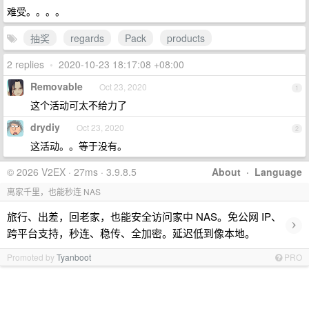
难受。。。。
抽奖
regards
Pack
products
2 replies
•
2020-10-23 18:17:08 +08:00
Removable
Oct 23, 2020
1
这个活动可太不给力了
drydiy
Oct 23, 2020
2
这活动。。等于没有。
© 2026 V2EX · 27ms · 3.9.8.5
About
·
Language
离家千里，也能秒连 NAS
旅行、出差，回老家，也能安全访问家中 NAS。免公网 IP、
›
跨平台支持，秒连、稳传、全加密。延迟低到像本地。
Promoted by
Tyanboot
PRO