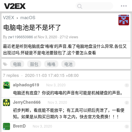
V2EX
macOS
›
电脑电池是不是坏了
By
zw1196650986
at Nov 3, 2020 · 2712 views
最近老是听到电脑底盘'咯咯'的声音,看了电脑地盘没什么异常,各位又
出现过吗,怀疑是不是电池要鼓包了,这个要怎么查看
电脑
鼓包
咯咯
电池
7 replies
•
2020-11-03 17:40:15 +08:00
alphadog619
Nov 3, 2020
1
电脑还有底盘？你说的咯咯的声音有可能是机械硬盘的声音。
JerryChen666
Nov 3, 2020
2
初步判断，看底能不能放平；有工具可以把后壳泄了，一看便
知。如果是从购买日期内 3 年之内，快去官方免费换！！！
BrettD
Nov 3, 2020
3