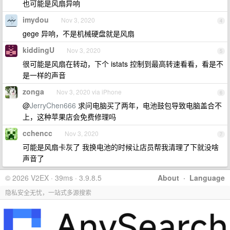
也可能是风扇异响
imydou
Nov 3, 2020
4
gege 异响，不是机械硬盘就是风扇
kiddingU
Nov 3, 2020
5
很可能是风扇在转动，下个 istats 控制到最高转速看看，看是不
是一样的声音
zonga
Nov 3, 2020 via iPhone
6
@
JerryChen666
求问电脑买了两年，电池鼓包导致电脑盖合不
上，这种苹果店会免费修理吗
cchencc
Nov 3, 2020
7
可能是风扇卡灰了 我换电池的时候让店员帮我清理了下就没啥
声音了
© 2026 V2EX · 39ms · 3.9.8.5
About
·
Language
隐私安全无忧，一站式多源搜索