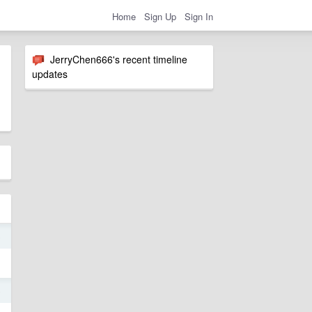
Home
Sign Up
Sign In
JerryChen666's recent timeline
updates
5
5