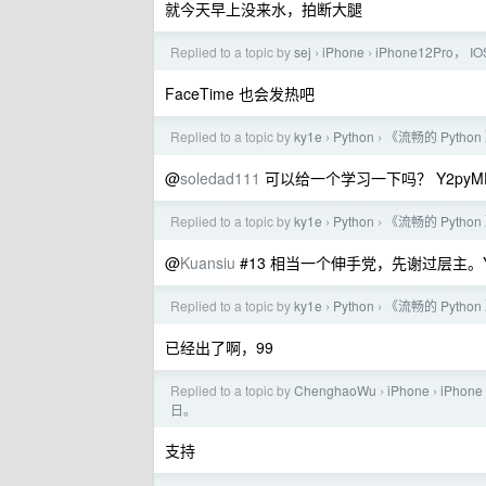
就今天早上没来水，拍断大腿
Replied to a topic by
sej
iPhone
iPhone12Pro，
›
›
FaceTime 也会发热吧
Replied to a topic by
ky1e
Python
《流畅的 Pyth
›
›
@
soledad111
可以给一个学习一下吗？ Y2pyMDcw
Replied to a topic by
ky1e
Python
《流畅的 Pyth
›
›
@
Kuansiu
#13 相当一个伸手党，先谢过层主。Y2py
Replied to a topic by
ky1e
Python
《流畅的 Pyth
›
›
已经出了啊，99
Replied to a topic by
ChenghaoWu
iPhone
iPho
›
›
日。
支持