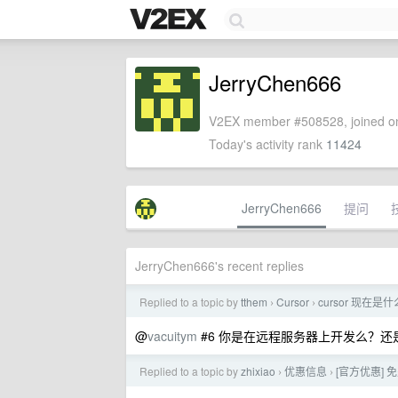
JerryChen666
V2EX member #508528, joined on
Today's activity rank
11424
JerryChen666
提问
JerryChen666's recent replies
Replied to a topic by
tthem
Cursor
cursor 现在
›
›
@
vacuitym
#6 你是在远程服务器上开发么？还
Replied to a topic by
zhixiao
优惠信息
[官方优惠] 免费兑
›
›