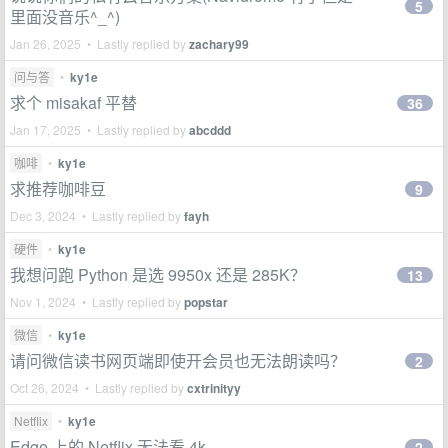
5
里面没音乐^_^)
Jan 26, 2025 • Lastly replied by
zachary99
问与答
•
ky1e
求个 misakaf 平替
36
Jan 17, 2025 • Lastly replied by
abcddd
咖啡
•
ky1e
求推荐咖啡豆
9
Dec 3, 2024 • Lastly replied by
fayh
硬件
•
ky1e
我想问跑 Python 是选 9950x 还是 285K？
13
Nov 1, 2024 • Lastly replied by
popstar
微信
•
ky1e
请问微信读书网页端即使开会员也无法朗读吗？
2
Oct 26, 2024 • Lastly replied by
cxtrinityy
Netflix
•
ky1e
Edge 上的 Netflix 无法看 4k
2