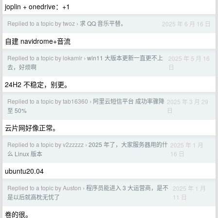
joplin + onedrive：+1
Replied to a topic by twoz
求 QQ 音乐平替。
2025 年 6 月 16 日
›
自建 navidrome+音流
Replied to a topic by lokamir
win11 大版本更新一直更不上
2025 年 5 月 16
›
日
去，好烦啊
24H2 不稳定，别更。
Replied to a topic by tab16360
阿里云短信平台 成功率骤降
2025 年 3 月 29
›
日
至 50%
云片网好像正常。
Replied to a topic by v2zzzzz
2025 年了，大家服务器用的什
2025 年 1 月
›
16 日
么 Linux 版本
ubuntu20.04
Replied to a topic by Auston
程序员能进入 3 大运营商，是不
2025 年 1 月
›
11 日
是以后就高枕无忧了
卷的很。