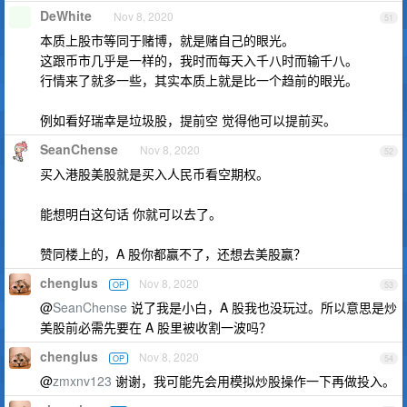
DeWhite
Nov 8, 2020
51
本质上股市等同于赌博，就是赌自己的眼光。
这跟币市几乎是一样的，我时而每天入千八时而输千八。
行情来了就多一些，其实本质上就是比一个趋前的眼光。
例如看好瑞幸是垃圾股，提前空 觉得他可以提前买。
SeanChense
Nov 8, 2020
52
买入港股美股就是买入人民币看空期权。
能想明白这句话 你就可以去了。
赞同楼上的，A 股你都赢不了，还想去美股赢？
chenglus
Nov 8, 2020
OP
53
@
SeanChense
说了我是小白，A 股我也没玩过。所以意思是炒
美股前必需先要在 A 股里被收割一波吗？
chenglus
Nov 8, 2020
OP
54
@
zmxnv123
谢谢，我可能先会用模拟炒股操作一下再做投入。