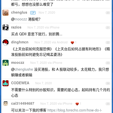
都亏，想想也没那么难受了
chenglus
Nov 7, 2020
OP
20
@
mooczz
港股呢？
razios
Nov 7, 2020 via iPhone
21
买点 QDII 意思下就行，别折腾...
dinghmcn
Nov 7, 2020 via Android
1
22
《上天台前如何克服恐惧》《上天台后如何占据有利地形》《精
准投胎前如何避免忘记喝孟婆汤》
mooczz
Nov 7, 2020 via iPhone
23
@
chenglushe
没买港股，和 A 股联动较多，太花精力，我只想
躺赚或者躺输
CODEWEA
Nov 7, 2020
24
不需要什么特别的炒股知识，需要的是心态，起码持有几个月的
心态
cai314494687
Nov 7, 2020 via iPhone
1
25
可以关注一下我的博客
https://blog.forecho.com/how-do-i-