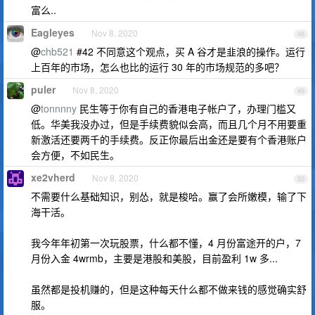
富么..
Eagleyes
Nov 8, 2020
48
@
chb521
#42 不同意这个观点，买 A 谷才是韭浪的操作。运行
上百年的市场，怎么也比的运行 30 年的市场规范的多吧？
puler
Nov 8, 2020
49
@
tonnnny
民生等于你有自己的香港电子帐户了，办理门槛又
低。华美我没办过，但是手续费貌似会高，而且几个月不用要重
新激活还要两千的手续费。反正你最后出金还是要有个香港账户
会方便，不如民生。
xe2vherd
Nov 8, 2020
50
不需要什么基础知识，别怂，就是梭哈。赢了会所嫩模，输了下
海干活。
我今年年初第一次玩股票，什么都不懂，4 月份富途开的户，7
月份入金 4wrmb，主要是港股和美股，目前盈利 1w 多...
虽然都是投机赚的，但是这种每天什么都不做来钱的感觉确实舒
服。