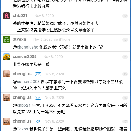
香港银行卡比较麻烦
chb521
Nov 8, 2020
42
战略性关注，希望能稳定成长，虽然可能性不大。
一上来就搞美股港股显然是公众号文章看多了
3tvaxn
Nov 8, 2020 via iPhone
43
@
chenglushe
他说的老李玩钱！就是土鳖上的吗？
cumcm2008
Nov 8, 2020
44
韭菜在哪里都是韭菜
chenglus
Nov 8, 2020
OP
45
@
cumcm2008
所以才想来问一下需要哪些知识才能不当韭菜
嘛，难道入市的人都是韭菜么...
chenglus
Nov 8, 2020
OP
46
@
chb521
平常用 RSS，不怎么看公众号；这方面确实是小白所
以先来 V2 上问一嘴不过分吧
chenglus
Nov 8, 2020
OP
47
@
Tezos
我也说了只是一些闲钱，难道我还指望炒个股就一夜暴