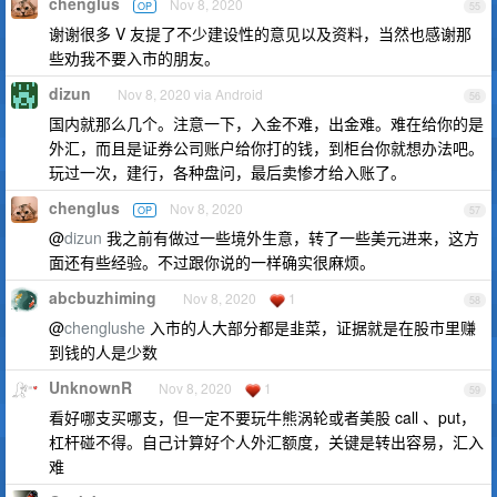
chenglus
Nov 8, 2020
OP
55
谢谢很多 V 友提了不少建设性的意见以及资料，当然也感谢那
些劝我不要入市的朋友。
dizun
Nov 8, 2020 via Android
56
国内就那么几个。注意一下，入金不难，出金难。难在给你的是
外汇，而且是证券公司账户给你打的钱，到柜台你就想办法吧。
玩过一次，建行，各种盘问，最后卖惨才给入账了。
chenglus
Nov 8, 2020
OP
57
@
dizun
我之前有做过一些境外生意，转了一些美元进来，这方
面还有些经验。不过跟你说的一样确实很麻烦。
abcbuzhiming
Nov 8, 2020
1
58
@
chenglushe
入市的人大部分都是韭菜，证据就是在股市里赚
到钱的人是少数
UnknownR
Nov 8, 2020
1
59
看好哪支买哪支，但一定不要玩牛熊涡轮或者美股 call 、put，
杠杆碰不得。自己计算好个人外汇额度，关键是转出容易，汇入
难