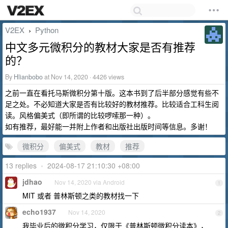
V2EX
Python
›
中文多元微积分的教材大家是否有推荐
的？
By
Hlianbobo
at Nov 14, 2020 · 4426 views
之前一直在看托马斯微积分第十版。这本书到了后半部分感觉有些不
足之处。不必知道大家是否有比较好的教材推荐。比较适合工科生阅
读。风格偏美式（即所谓的比较啰嗦那一种）。
如有推荐，最好能一并附上作者和出版社出版时间等信息。多谢！
微积分
偏美式
教材
推荐
13 replies
•
2024-08-17 21:10:30 +08:00
jdhao
Nov 14, 2020 via Android
1
MIT 或者 普林斯顿之类的教材找一下
echo1937
Nov 14, 2020
2
我毕业后的微积分学习，仅限于《普林斯顿微积分读本》，