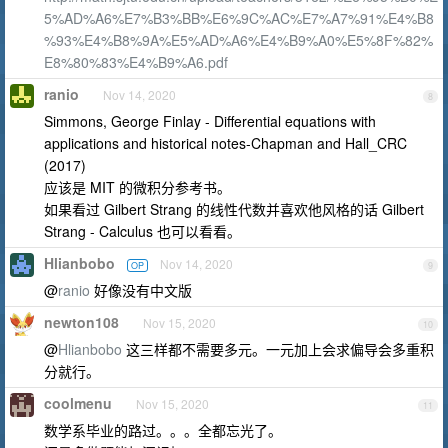
5%AD%A6%E7%B3%BB%E6%9C%AC%E7%A7%91%E4%B8
%93%E4%B8%9A%E5%AD%A6%E4%B9%A0%E5%8F%82%
E8%80%83%E4%B9%A6.pdf
ranio
Nov 14, 2020
8
Simmons, George Finlay - Differential equations with
applications and historical notes-Chapman and Hall_CRC
(2017)
应该是 MIT 的微积分参考书。
如果看过 Gilbert Strang 的线性代数并喜欢他风格的话 Gilbert
Strang - Calculus 也可以看看。
Hlianbobo
Nov 14, 2020
OP
9
@
ranio
好像没有中文版
newton108
Nov 15, 2020
10
@
Hlianbobo
这三样都不需要多元。一元加上会求偏导会多重积
分就行。
coolmenu
Nov 15, 2020
11
数学系毕业的路过。。。全都忘光了。