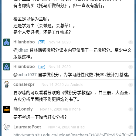
有考虑购买《托马斯微积分》，但一直没有施行，
楼主是以读为主呢，
还是学为主（会做题，会总结），
是个人爱好呢，还是工作需求？
Hlianbobo
Nov 14, 2020
OP
3
@
jdhao
普林斯顿微积分读本内容仅限于一元微积分。至少中文
版是这样。
Hlianbobo
Nov 14, 2020
OP
4
@
echo1937
自学微积分，为学习线性代数 /概率 /统计打基础。
constexpr
Nov 14, 2020 via Android
5
要啰嗦的可以看看苏联的《微积分学教程》，共三册，大而全，
古典分析里面找不到更把炮的书了。
MrLonely
Nov 14, 2020 via iPhone
6
要不考虑一下陶哲轩实分析？
LaureatePoet
Nov 14, 2020 via iPad
7
http://math.sjtu.edu.cn/upload/teachers/3162/%E6%95%B0%E