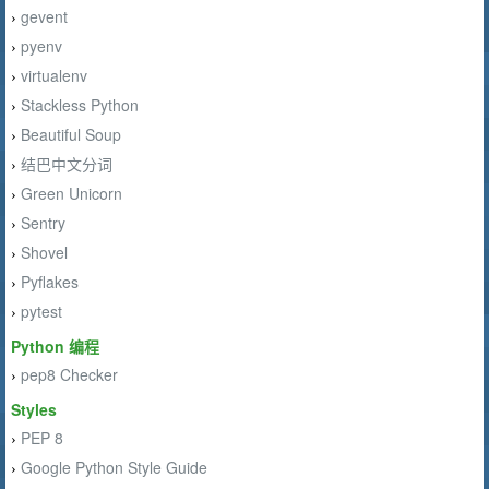
gevent
›
pyenv
›
virtualenv
›
Stackless Python
›
Beautiful Soup
›
结巴中文分词
›
Green Unicorn
›
Sentry
›
Shovel
›
Pyflakes
›
pytest
›
Python 编程
pep8 Checker
›
Styles
PEP 8
›
Google Python Style Guide
›