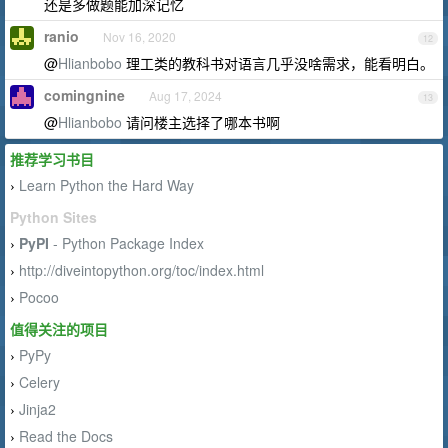
还是多做题能加深记忆
ranio
Nov 16, 2020
12
@
Hlianbobo
理工类的教科书对语言几乎没啥需求，能看明白。
comingnine
Aug 17, 2024
13
@
Hlianbobo
请问楼主选择了哪本书啊
推荐学习书目
Learn Python the Hard Way
›
Python Sites
PyPI
- Python Package Index
›
http://diveintopython.org/toc/index.html
›
Pocoo
›
值得关注的项目
PyPy
›
Celery
›
Jinja2
›
Read the Docs
›