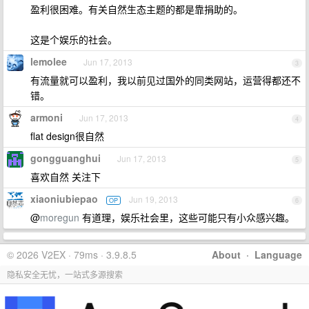
盈利很困难。有关自然生态主题的都是靠捐助的。
这是个娱乐的社会。
lemolee
Jun 17, 2013
3
有流量就可以盈利，我以前见过国外的同类网站，运营得都还不
错。
armoni
Jun 17, 2013
4
flat design很自然
gongguanghui
Jun 17, 2013
5
喜欢自然 关注下
xiaoniubiepao
Jun 19, 2013
OP
6
@
moregun
有道理，娱乐社会里，这些可能只有小众感兴趣。
© 2026 V2EX · 79ms · 3.9.8.5
About
·
Language
隐私安全无忧，一站式多源搜索