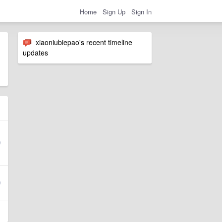
Home
Sign Up
Sign In
xiaoniubiepao's recent timeline
updates