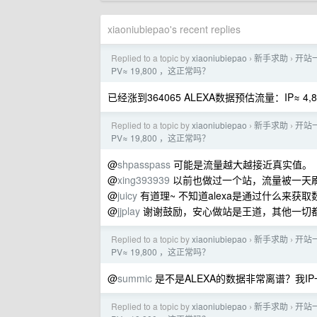
xiaoniubiepao's recent replies
Replied to a topic by
xiaoniubiepao
新手求助
开站一
›
›
PV≈ 19,800 ，这正常吗？
已经涨到364065 ALEXA数据预估流量：IP≈ 4,8
Replied to a topic by
xiaoniubiepao
新手求助
开站一
›
›
PV≈ 19,800 ，这正常吗？
@
shpasspass
可能是流量越大越接近真实值。
@
xing393939
以前也做过一个站，流量被一天
@
juicy
有道理~ 不知道alexa是通过什么来获
@
jjplay
谢谢鼓励，安心做站是王道，其他一切都
Replied to a topic by
xiaoniubiepao
新手求助
开站一
›
›
PV≈ 19,800 ，这正常吗？
@
summic
是不是ALEXA的数据非常离谱？我IP
Replied to a topic by
xiaoniubiepao
新手求助
开站一
›
›