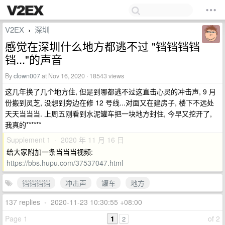
V2EX
深圳
›
感觉在深圳什么地方都逃不过 "铛铛铛铛
铛..."的声音
By
clown007
at Nov 16, 2020 · 18543 views
这几年换了几个地方住, 但是到哪都逃不过这直击心灵的冲击声, 9 月
份搬到灵芝, 没想到旁边在修 12 号线...对面又在建房子, 楼下不远处
天天当当当. 上周五刚看到水泥罐车把一块地方封住, 今早又挖开了,
我真的******
Supplement 1 · 2020 年 11 月 16 日
给大家附加一条当当当视频:
https://bbs.hupu.com/37537047.html
铛铛铛铛
冲击声
罐车
地方
137 replies
•
2020-11-23 10:30:55 +08:00
Page 1
1
of 2
2