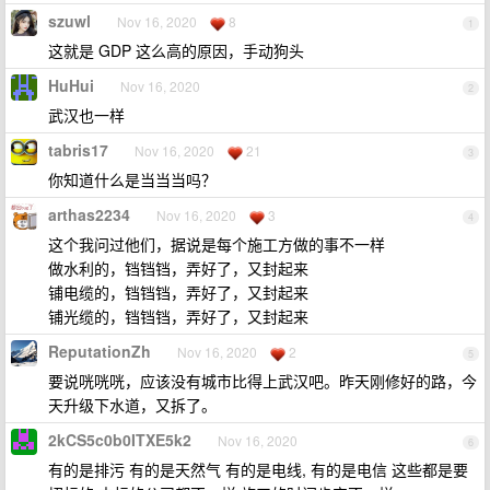
szuwl
Nov 16, 2020
8
1
这就是 GDP 这么高的原因，手动狗头
HuHui
Nov 16, 2020
2
武汉也一样
tabris17
Nov 16, 2020
21
3
你知道什么是当当当吗？
arthas2234
Nov 16, 2020
3
4
这个我问过他们，据说是每个施工方做的事不一样
做水利的，铛铛铛，弄好了，又封起来
铺电缆的，铛铛铛，弄好了，又封起来
铺光缆的，铛铛铛，弄好了，又封起来
ReputationZh
Nov 16, 2020
2
5
要说咣咣咣，应该没有城市比得上武汉吧。昨天刚修好的路，今
天升级下水道，又拆了。
2kCS5c0b0ITXE5k2
Nov 16, 2020
6
有的是排污 有的是天然气 有的是电线, 有的是电信 这些都是要