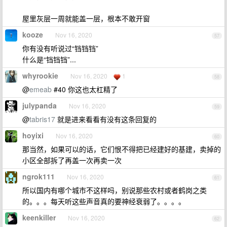
屋里灰层一周就能盖一层，根本不敢开窗
kooze
Nov 16, 2020
57
你有没有听说过“铛铛铛”
什么是“铛铛铛”...
whyrookie
Nov 16, 2020
1
58
@
emeab
#40 你这也太杠精了
julypanda
Nov 16, 2020
59
@
tabris17
就是进来看看有没有这条回复的
hoyixi
Nov 16, 2020
60
那当然，如果可以的话，它们恨不得把已经建好的基建，卖掉的
小区全部拆了再盖一次再卖一次
ngrok111
Nov 16, 2020
61
所以国内有哪个城市不这样吗，别说那些农村或者鹤岗之类
的。。。每天听这些声音真的要神经衰弱了。。。。
keenkiller
Nov 16, 2020
62