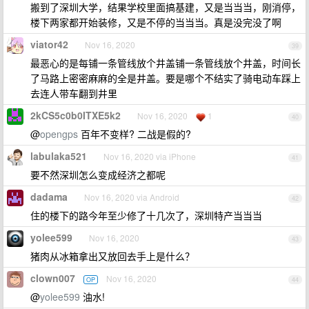
搬到了深圳大学，结果学校里面搞基建，又是当当当，刚消停，
楼下两家都开始装修，又是不停的当当当。真是没完没了啊
viator42
Nov 16, 2020
39
最恶心的是每铺一条管线放个井盖铺一条管线放个井盖，时间长
了马路上密密麻麻的全是井盖。要是哪个不结实了骑电动车踩上
去连人带车翻到井里
2kCS5c0b0ITXE5k2
Nov 16, 2020
1
40
@
opengps
百年不变样? 二战是假的?
labulaka521
Nov 16, 2020 via iPhone
41
要不然深圳怎么变成经济之都呢
dadama
Nov 16, 2020 via Android
42
住的楼下的路今年至少修了十几次了，深圳特产当当当
yolee599
Nov 16, 2020
43
猪肉从冰箱拿出又放回去手上是什么？
clown007
Nov 16, 2020
OP
44
@
yolee599
油水!