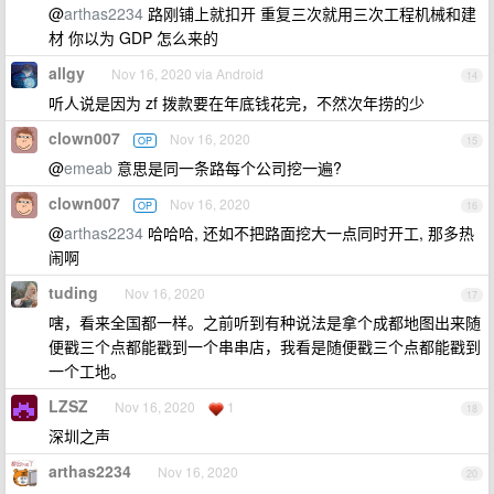
@
arthas2234
路刚铺上就扣开 重复三次就用三次工程机械和建
材 你以为 GDP 怎么来的
allgy
Nov 16, 2020 via Android
14
听人说是因为 zf 拨款要在年底钱花完，不然次年捞的少
clown007
Nov 16, 2020
OP
15
@
emeab
意思是同一条路每个公司挖一遍?
clown007
Nov 16, 2020
OP
16
@
arthas2234
哈哈哈, 还如不把路面挖大一点同时开工, 那多热
闹啊
tuding
Nov 16, 2020
17
嗐，看来全国都一样。之前听到有种说法是拿个成都地图出来随
便戳三个点都能戳到一个串串店，我看是随便戳三个点都能戳到
一个工地。
LZSZ
Nov 16, 2020
1
18
深圳之声
arthas2234
Nov 16, 2020
20