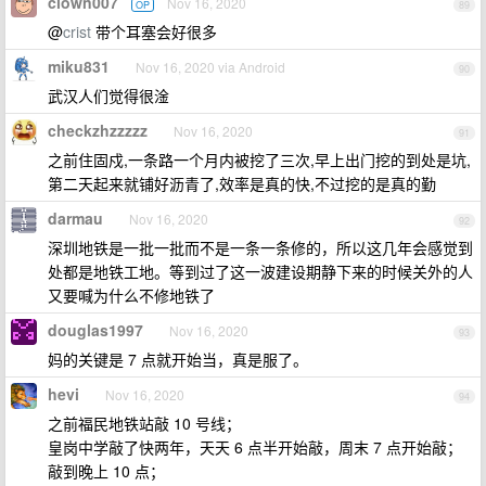
clown007
Nov 16, 2020
OP
89
@
crist
带个耳塞会好很多
miku831
Nov 16, 2020 via Android
90
武汉人们觉得很淦
checkzhzzzzz
Nov 16, 2020
91
之前住固戍,一条路一个月内被挖了三次,早上出门挖的到处是坑,
第二天起来就铺好沥青了,效率是真的快,不过挖的是真的勤
darmau
Nov 16, 2020
92
深圳地铁是一批一批而不是一条一条修的，所以这几年会感觉到
处都是地铁工地。等到过了这一波建设期静下来的时候关外的人
又要喊为什么不修地铁了
douglas1997
Nov 16, 2020
93
妈的关键是 7 点就开始当，真是服了。
hevi
Nov 16, 2020
94
之前福民地铁站敲 10 号线；
皇岗中学敲了快两年，天天 6 点半开始敲，周末 7 点开始敲；
敲到晚上 10 点；