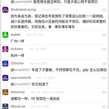
@
yaphets666
我觉得也是这样的，只是大家心照不宣而已
AndrewsLeung
Nov 16, 2020
21
因为各自为政，我记得去年就颁布了政策说以后统一一起修路，
减少反复挖掘，但我估计还是时间配合不到位，铺好的沥青整的
好好看看的，又挖出来，害···堵车堵车堵车
walsh
Nov 16, 2020
22
广州一样
richzhu
Nov 16, 2020
23
杭州一样
Chlorite
Nov 16, 2020
24
@
smart9527
年底了才要换，不然预算花不完，gdp 怎么拉得动
speculatorA
Nov 16, 2020
25
@
smart9527
你又知道了
wisunny
Nov 16, 2020 via Android
26
成都也一样，09 到现在一直如此
HansLee
Nov 16, 2020
27