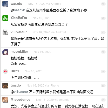
watzds
Nov 16, 2020 via Android
45
@
nashxk
我这儿杭州小区路面都全拆了变泥地了😂
XiaoBaiYa
Nov 16, 2020
46
从宝安换到南山住就没遇到过当当当了
villivateur
Nov 16, 2020 via Android
47
建议玩玩“城市天际线”这个游戏，你就知道为什么要拆了建，建
了拆了
moonkiller
Nov 16, 2020
48
铛铛铛铛，铛铛铛
Only you…
Rrrrrr
Nov 16, 2020
49
今年到处都修。。。
tmado
Nov 16, 2020 via iPhone
50
@
villivateur
不过天际线埋水管都是基本不影响路面交通
Miscedence
Nov 16, 2020 via Android
51
武汉、光谷转盘之前没建好的时候，到处都在满城挖，现在还好