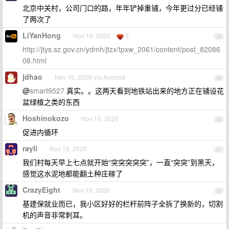
北京中关村，公司门口的路，年年铲掉重铺，今年更过分已经铺
了两次了
LiYanHong
Nov 16, 2020
3
28
http://jtys.sz.gov.cn/ydmh/jtzx/tpxw_2061/content/post_82086
08.html
jdhao
Nov 16, 2020 via Android
29
@
smart9527
真实。。这两天看到地铁站出来的地方正在铺设花
盆绿植之类的东西
Hoshinokozo
Nov 16, 2020
30
促进内循环
rayli
Nov 16, 2020
31
我们村每天早上七点就开始“突突突突突”，一直“突突”到黑天，
感觉这水泥地都能翻土种庄稼了
CrazyEight
Nov 16, 2020
32
基建保就业而已，我小区好好的栏杆前阵子全拆了换新的，切割
机的声音非常刺耳。