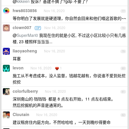
@
kkkeen
投诉？基建不搞了?gdp 不要了？
hws8033856
Nov 16, 2020
77
等你明白了发展就是硬道理，你自然会回来和他们唱这首歌的~~
clown007
Nov 16, 2020
OP
78
@
SuperMari0
我现在住的就是小区, 不过这小区比较小只有几栋
楼, 23 楼照样当当当...
liaoyaoheng
Nov 16, 2020
79
耳塞
levon
Nov 16, 2020
1
80
施工从不考虑成本，没人监督，钱越花越有，你说谁不爱到处挖
挖挖
colorfulberry
Nov 16, 2020
81
深圳南山的·铛铛铛· 都是 8 点左右开始，11 点左右结束。
然后挖掘机的声音是通宵的。
Cloutain
Nov 16, 2020
82
建议租房住内庭方向，不然哈哈哈 ，一天到晚吵得要命