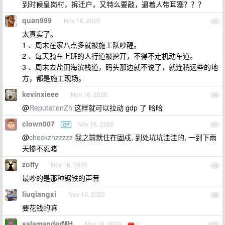
到时候皇岗村，拆迁户，又特么要敲，逼着人带耳塞？？？
quan999
Nov 16, 2020
95
太真实了。
1 、周末在家八点多就被施工队吵醒。
2 、每天骑车上班的人行道被挖开，不得不走机动车道。
3 、周末去盐田海滨栈道，码头那边就不说了，就连稍远些的地
方，都是施工现场。
kevinxieee
Nov 16, 2020
96
@
ReputationZh
这样就可以拉动 gdp 了 哈哈
clown007
Nov 16, 2020
OP
97
@
checkzhzzzzz
我之前就住在固戍, 到处坑坑洼洼的, 一到下雨
天惨不忍睹
zoffy
Nov 16, 2020
98
最吵的是那种锯铁的声音
liuqiangxi
Nov 16, 2020
99
要花钱的嘛
salamanderMH
Nov 16, 2020
1
100