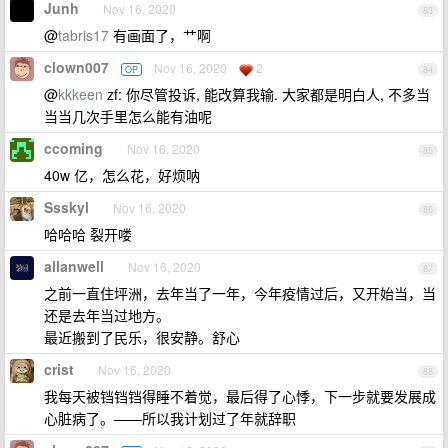
Junh
Nov 16, 2020
83
@
tabris17
有画面了，艹啊
clown007
Nov 16, 2020
2
OP
84
@
kkkeen
zf: 你尽管投诉, 能改算我输. 大家都是明白人, 不多当
当当几次手里怎么能有油呢
ccoming
Nov 16, 2020
85
40w 亿，怎么花，好烦呐
Ssskyl
Nov 16, 2020
86
哈哈哈 裂开喽
allanwell
Nov 16, 2020
87
之前一直住坪洲，去年当了一年，今年疫情过后，又开始当，当
还是去年当过地方。
最近搬到了民乐，很安静。舒心
crist
Nov 16, 2020
88
我每天被铛铛铛得睡不着觉，最后得了心悸，下一步就要发展成
心脏病了。——所以我计划过了年就辞职