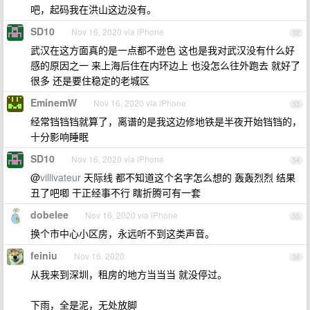
吧，起码我在洪山这边没有。
SD10
Nov 16, 2020 via iPhone
52
武汉在这方面真的是一点都不逊色 这也是我对武汉没有什么好
感的原因之一 来上海后住在内环边上 也没怎么往外跑去 就好了
很多 还是要住稳定的老城区
EminemW
Nov 16, 2020 via iPhone
53
经常铛铛铛就算了，离谱的是我这边修地铁是半夜开始铛铛的，
十分影响睡眠
SD10
Nov 16, 2020 via iPhone
54
@
villivateur
天际线 都不知道这个名字怎么想的 轰轰烈烈 结果
丑了吧唧 干正经事不行 瞎折腾可有一套
dobelee
Nov 16, 2020 via iPhone
55
换个市中心小区房，永远听不到这类声音。
feiniu
Nov 16, 2020
56
从我来到深圳，租房的地方当当当 就没停过。
下雨，全是泥，无处放脚