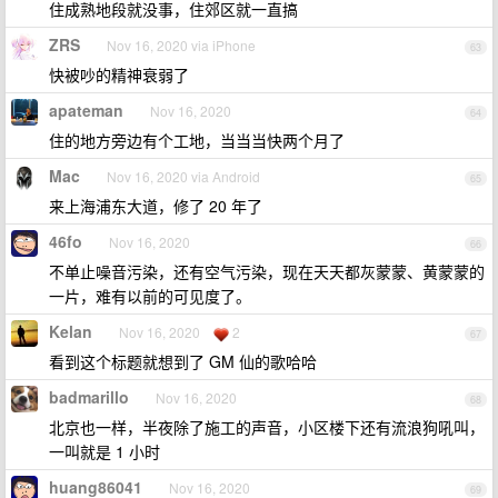
住成熟地段就没事，住郊区就一直搞
ZRS
Nov 16, 2020 via iPhone
63
快被吵的精神衰弱了
apateman
Nov 16, 2020
64
住的地方旁边有个工地，当当当快两个月了
Mac
Nov 16, 2020 via Android
65
来上海浦东大道，修了 20 年了
46fo
Nov 16, 2020
66
不单止噪音污染，还有空气污染，现在天天都灰蒙蒙、黄蒙蒙的
一片，难有以前的可见度了。
Kelan
Nov 16, 2020
2
67
看到这个标题就想到了 GM 仙的歌哈哈
badmarillo
Nov 16, 2020
68
北京也一样，半夜除了施工的声音，小区楼下还有流浪狗吼叫，
一叫就是 1 小时
huang86041
Nov 16, 2020
69