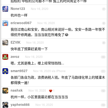
招标的 中标的公司都不一样 施工的时间肯定不一样
None123
Nov 16, 2020
7
杭州也一样
ericwood067
Nov 16, 2020
8
我住过南山和宝安，南山相对来说好一些。宝安一条路一年恨不
得挖开修两遍，当当当就在所难免了😂
EZVIK
Nov 16, 2020
9
快年底了预算赶紧用一下
zeroz
Nov 16, 2020
10
嗯，尤其是晚上，楼上经常铛铛铛...
smart9527
Nov 16, 2020 via iPhone
11
各部门各自为政，浪费纳税人钱。年底了马路绿化带上的矮灌木
都得换一遍！
nashxk
Nov 16, 2020
1
12
杭州一样，小区里面最近都在当当当当
yaphets666
Nov 16, 2020
13