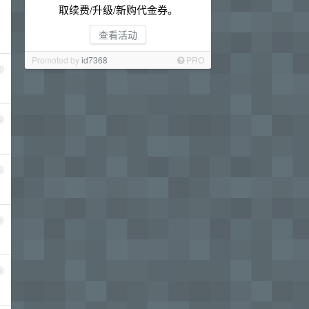
取续费/升级/新购代金券。
查看活动
Promoted by
id7368
PRO
2
3
4
5
6