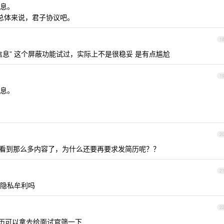
息。
以总体来说，君子协议吧。
1
息” 这个屏蔽功能试过，实际上不是很稳妥 是有点尴尬
1
息。
2
以看到那么多内容了，为什么还要再要求发简历呢？？
2
隐私牟利吗
2
 简历可以拿去给面试官筛一下