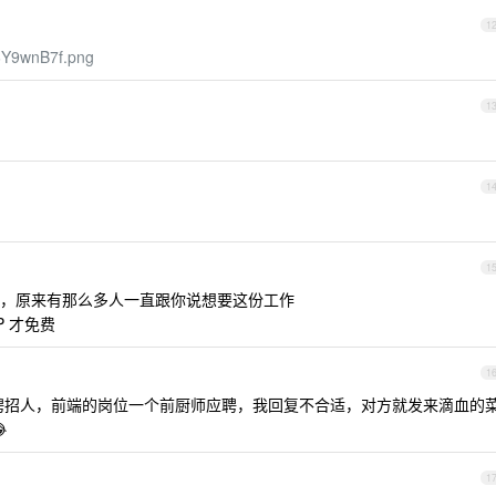
1
v6Y9wnB7f.png
1
1
1
，原来有那么多人一直跟你说想要这份工作
 才免费
1
 直聘招人，前端的岗位一个前厨师应聘，我回复不合适，对方就发来滴血的

1