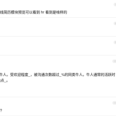
简历模块预览可以看到 hr 看到是啥样的
1
的同类牛人。受欢迎程度_，被沟通次数超过_%的同类牛人。牛人通常的活跃时
点_。
间
1
?