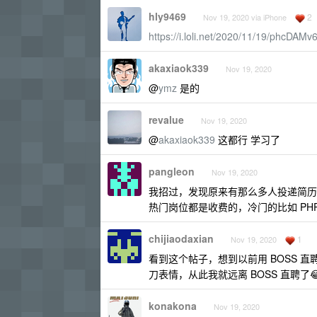
hly9469
2
Nov 19, 2020 via iPhone
https://i.loli.net/2020/11/19/phcDAM
akaxiaok339
Nov 19, 2020
@
ymz
是的
revalue
Nov 19, 2020
@
akaxiaok339
这都行 学习了
pangleon
Nov 19, 2020
我招过，发现原来有那么多人投递简历
热门岗位都是收费的，冷门的比如 PHP
chijiaodaxian
1
Nov 19, 2020
看到这个帖子，想到以前用 BOSS
刀表情，从此我就远离 BOSS 直聘了
konakona
Nov 19, 2020