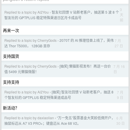
3
Replied to a topic by Ai2You
智友社回馈 V 站新老客户，抽送第 5 波 8 个
›
天
智友社的 GPTPLUS 稳定特殊渠道日区月卡成品号
前
再来一次
Replied to a topic by CherryGods
2070T 的 AI 推理怪兽上线了，英伟
7 月
›
27 日
达 Thor T5000， 128GB 显存
支持国货
Replied to a topic by CherryGods
[抽奖] 懒猫影视发布！再送一台价
7 月 16
›
日
值 5499 元懒猫微服！
支持支持
Replied to a topic by Ai2You
[抽奖] 智友社回馈 V 站新老客户，抽送 8
7 月
›
9 日
个智友社的 GPTPLUS 稳定特殊渠道成品号
新活动？
Replied to a topic by daxiaolian
“万一免五”股票基金大笑脸低佣开户，
6 月
›
30 日
抽鼠标迈从 A7 V3 PRO+；键盘迈从 Ace 68 V2。