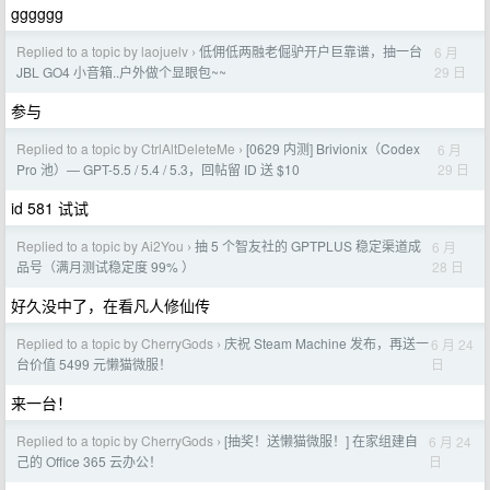
gggggg
Replied to a topic by laojuelv
低佣低两融老倔驴开户巨靠谱，抽一台
6 月
›
29 日
JBL GO4 小音箱..户外做个显眼包~~
参与
Replied to a topic by CtrlAltDeleteMe
[0629 内测] Brivionix（Codex
6 月
›
29 日
Pro 池）— GPT-5.5 / 5.4 / 5.3，回帖留 ID 送 $10
id 581 试试
Replied to a topic by Ai2You
抽 5 个智友社的 GPTPLUS 稳定渠道成
6 月
›
28 日
品号（满月测试稳定度 99% ）
好久没中了，在看凡人修仙传
Replied to a topic by CherryGods
庆祝 Steam Machine 发布，再送一
6 月 24
›
日
台价值 5499 元懒猫微服！
来一台！
Replied to a topic by CherryGods
[抽奖！送懒猫微服！] 在家组建自
6 月 24
›
日
己的 Office 365 云办公！