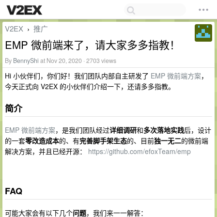
V2EX
推广
›
EMP 微前端来了，请大家多多指教！
By
BennyShi
at Nov 20, 2020 · 2703 views
Hi 小伙伴们，你们好！我们团队内部自主研发了
EMP 微前端方案
，
今天正式向 V2EX 的小伙伴们介绍一下，还请多多指教。
简介
EMP 微前端方案
，是我们团队经过
详细调研
和
多次落地实践
后，设计
的一套
零改造成本
的、有
完善脚手架生态
的、目前
独一无二
的微前端
解决方案，并且已经开源：
https://github.com/efoxTeam/emp
FAQ
可能大家会有以下几个
问题
，我们来一一解答：