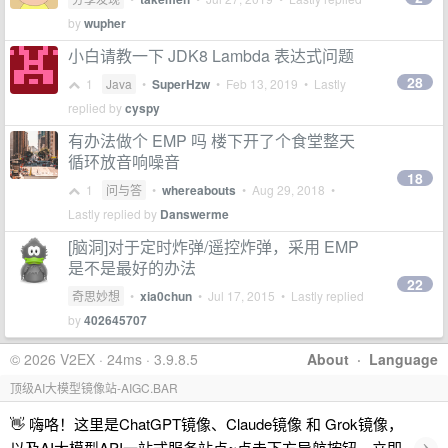
by
wupher
小白请教一下 JDK8 Lambda 表达式问题
28
1
Java
•
SuperHzw
•
Feb 13, 2019
• Lastly
replied by
cyspy
有办法做个 EMP 吗 楼下开了个食堂整天
循环放音响噪音
18
1
问与答
•
whereabouts
•
Aug 29, 2018
•
Lastly replied by
Danswerme
[脑洞]对于定时炸弹/遥控炸弹，采用 EMP
是不是最好的办法
22
奇思妙想
•
xia0chun
•
Jul 17, 2015
• Lastly replied
by
402645707
© 2026 V2EX · 24ms · 3.9.8.5
About
·
Language
顶级AI大模型镜像站-AIGC.BAR
👋 嗨咯！这里是ChatGPT镜像、Claude镜像 和 Grok镜像，
›
以及AI大模型API一站式服务站点~点击下方导航按钮，立即