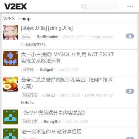
V2EX
emp
›
[objectUitls] [stringUtils]
9
Java
•
RedBeanIce
•
Dec 22, 2021
• Lastly replied
by
gadfly3173
大一小白提问: MYSQL 中利用 NOT EXIST
实现关系除法运算
问与答
•
Gu0gu0
•
Apr 24, 2021
最全汇总之微前端知识和实战（EMP 技术
方案）
2
前端开发
•
JiGuLi
•
Sep 1, 2023
• Lastly replied by
tkHello
《EMP 微前端分享内容总结》
前端开发
•
BennyShi
•
Dec 18, 2020
记一次不错的 B 站分享经历