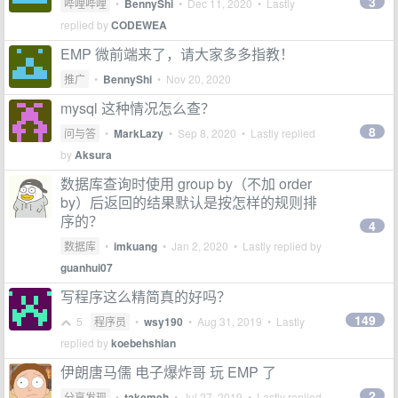
3
哔哩哔哩
•
BennyShi
•
Dec 11, 2020
• Lastly
replied by
CODEWEA
EMP 微前端来了，请大家多多指教！
推广
•
BennyShi
•
Nov 20, 2020
mysql 这种情况怎么查？
8
问与答
•
MarkLazy
•
Sep 8, 2020
• Lastly replied
by
Aksura
数据库查询时使用 group by（不加 order
by）后返回的结果默认是按怎样的规则排
序的？
4
数据库
•
imkuang
•
Jan 2, 2020
• Lastly replied by
guanhui07
写程序这么精简真的好吗？
149
5
程序员
•
wsy190
•
Aug 31, 2019
• Lastly
replied by
koebehshian
伊朗唐马儒 电子爆炸哥 玩 EMP 了
2
分享发现
•
takemeh
•
Jul 27, 2019
• Lastly replied