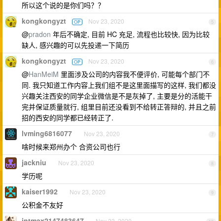
所以这个说的是你们吗？？
kongkongyzt
Nov 23, 2020
OP
5
@
pradon
年后不确定, 目前 HC 充足, 流程也比较快, 因为比较
缺人, 感兴趣的可以先投递一下简历
kongkongyzt
Nov 23, 2020
OP
6
@
HanMeiM
里面涉及公司的内容我不便评价, 可能每个部门不
同. 我只知道工作内容上我们组不是这里面描写的这样, 我们都没
兴趣关注西安的同学企业微信是不是灰掉了, 主要是分的活能干
完并保证质量就行, 组里目前还没看到不给转正答辩的, 并且之前
招的西安的同学都已经转正了.
lvming6816077
Nov 23, 2020
7
啥时候来郑州办个 合资公司也行
jackniu
Nov 23, 2020
8
学历呢
kaiser1992
Nov 23, 2020
9
公积金不友好
intmax2147483647
Nov 23, 2020