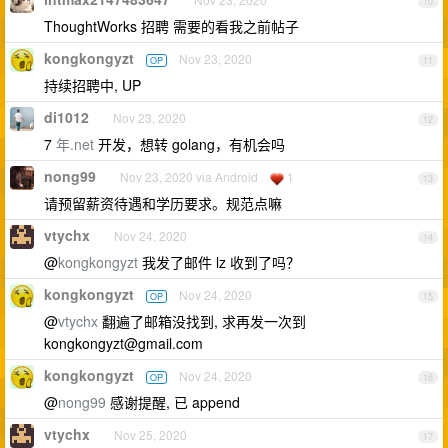
10
ThoughtWorks 招聘 需要的看我之前帖子
kongkongyzt
Nov 23, 2020
OP
11
持续招聘中, UP
di1012
Nov 23, 2020
12
7
年.net
开发，想转 golang，有机会吗
nong99
Nov 23, 2020 via Android
1
13
请预留薪资待遇和学历要求。规范点嘛
vtychx
Nov 24, 2020
14
@
kongkongyzt
我发了邮件 lz 收到了吗？
kongkongyzt
Nov 24, 2020
OP
15
@
vtychx
翻遍了邮箱没找到, 求再发一次到
kongkongyzt@gmail.com
kongkongyzt
Nov 24, 2020
OP
16
@
nong99
感谢提醒, 已 append
vtychx
Nov 25, 2020
17