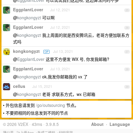
@
EggplantLover
可以试试我们这边呗, 这边算法问的不多
EggplantLover
Jul 12, 2021
25
@
kongkongyzt
可以啊
EggplantLover
Jul 12, 2021
26
@
kongkongyzt
我上周面的就是西安腾讯云，老哥方便加联系方
式吗
kongkongyzt
Jul 13, 2021
OP
27
@
EggplantLover
这里不方便发 WX 号, 你发我邮箱?
EggplantLover
Jul 13, 2021
28
@
kongkongyzt
ok,我发你邮箱我的 vx 了
cellus
Jul 15, 2021
29
@
kongkongyzt
老哥 求联系方式，wx 已邮箱
• 外包信息请发到
/go/outsourcing
节点。
• 不要把相同的信息发到不同的节点
© 2026 V2EX · 43ms · 3.9.8.5
About
·
Language
蒲公英 - 🚀上传App→生成二维码→扫码安装