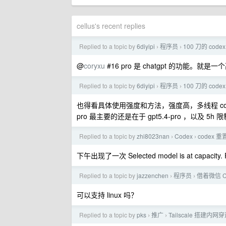
cellus's recent replies
Replied to a topic by
6diyipi
程序员
100 刀的 code
›
›
@
coryxu
#16 pro 是 chatgpt 的功能。
Replied to a topic by
6diyipi
程序员
100 刀的 code
›
›
也得看具体使用强度和方法，强度高，多线程 coding
pro 最主要的还是在于 gpt5.4-pro ，以及 5
Replied to a topic by
zhi8023nan
Codex
codex 重
›
›
下午出现了一次 Selected model is at capacity.
Replied to a topic by
jazzenchen
程序员
借着微信 C
›
›
可以支持 linux 吗？
Replied to a topic by
pks
推广
Tailscale 搭
›
›