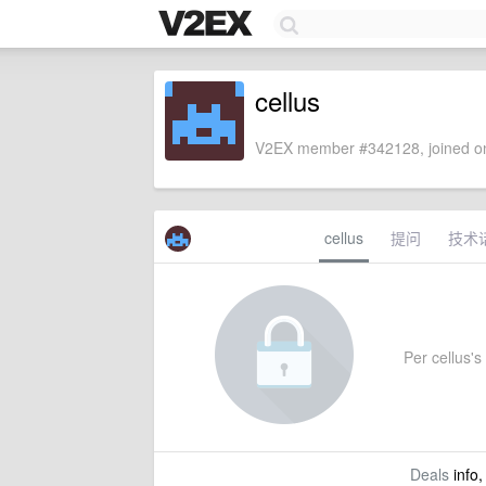
cellus
V2EX member #342128, joined on
cellus
提问
技术
Per cellus's 
Deals
info,