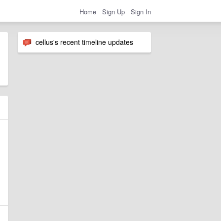
Home
Sign Up
Sign In
cellus's recent timeline updates