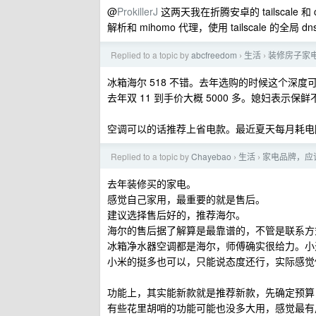
@
ProkillerJ
这两天我在折腾安卓的 tailscale 
解析和 mihomo 代理，使用 tailscale 的全局 d
Replied to a topic by
abcfreedom
生活
装修房子家
›
›
冰箱海尔 518 不错。去年选购的时候这个深度
去年双 11 到手价大概 5000 多。媳妇表示保
空调可以的话推荐上省电款。最近夏天每月耗电
Replied to a topic by
Chayebao
生活
家电品牌，应
›
›
去年装修买的家电。
感觉自己家用，最重要的就是售后。
建议选择售后好的，推荐海尔。
海尔的售后据了解算是最靠谱的，不管是联系方
冰箱净水器空调都是海尔，师傅确实很给力。小
小米的挺多也可以，只能说态度还行，实际感觉
功能上，其实能新款就是推荐新款，先确定预算
有些花里胡哨的功能可能也没多大用，感觉最有