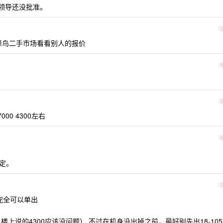
领导还没批准。
去蜂鸟二手市场看看别人的报价
D7000 4300左右
定。
这个完全可以单出
 楼上说的4300应该没问题） 不过在机身没出掉之前，最好别先出18-105