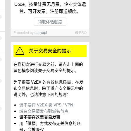
Code。按量计费无月费，企业实体运
营、可开发票。注册即送额度。
3
领取体验额度
Promoted by
easyapi
PRO
4
5
在您初次进行交易之前，请点击上面的
黄色横条阅读关于交易安全的提示。
6
为了提高 V2EX 的有效信息质量，在发
布交易信息时，除了遵守安全提示中的
说明外，也请注意下面的规则：
请不要在 V2EX 卖 VPS / VPN
7
域名交易请发布到域名节点
请不要在这里交易发票
用「借楼」方式发布无关信息的账
号，会被降权