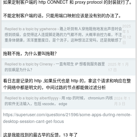
如果定制客户端的 http CONNECT 和 proxy protocol 的封装就行了。
不能定制客户端的话，只能用端口映射应该是没有别的办法了。
2025
Replied to a topic by ygwhence
路上听到有人穿拖鞋拖地发出声音时会
›
年 5
感到烦燥，会觉得这人连提脚走路的力气都不用，大概率自控力差，不注
月 12
重身体健康，浑浑噩噩度日，是个流子，这种想法正常吗，还是我敏感了
日
拖鞋不拖，为什么要叫拖鞋？
Replied to a topic by Cineray
一直有陌生 IP 想看我服务器里
2025 年 1 月
›
17 日
的狂飙是为什么？
看日志是记录的 http ,如果反代也是 http 的，拿这个请求和响应在整
个网络中都是明文的，中间过路的节点都能做过滤分析
Replied to a topic by albert0yyyy
用 rdp 的时候， chromium 内核
2024 年 1
›
月 3 日
的软件无法输入，包括 vscode， edge
https://superuser.com/questions/21596/some-apps-during-remote-
desktop-session-cant-get-focus
这是我能找到的最古早的反馈，13 年了