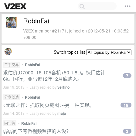
RobinFai
V2EX member #21171, joined on 2012-05-21 16:03:52
+08:00
Switch topics list
二手交易
•
RobinFai
求估价,D7000_18-105套机+50-1.8D。快门估计
7
6k。国行，亚马逊12年12月底购入。
Jun 19, 2013 • Lastly replied by
verfino
分享创造
•
RobinFai
<无聊之作：抓取网页截图>--另一种实现。
19
Jun 14, 2013 • Lastly replied by
maja
问与答
•
RobinFai
弱弱问下有做视频监控的人没？
3