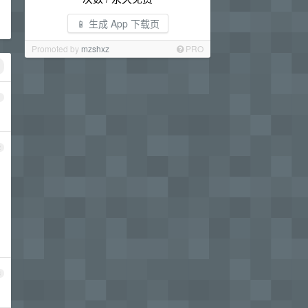
📱 生成 App 下载页
Promoted by
mzshxz
PRO
1
2
3