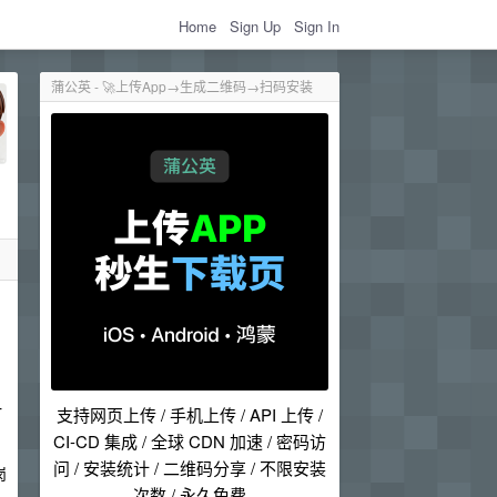
Home
Sign Up
Sign In
蒲公英 - 🚀上传App→生成二维码→扫码安装
一
支持网页上传 / 手机上传 / API 上传 /
CI-CD 集成 / 全球 CDN 加速 / 密码访
问 / 安装统计 / 二维码分享 / 不限安装
岗
次数 / 永久免费