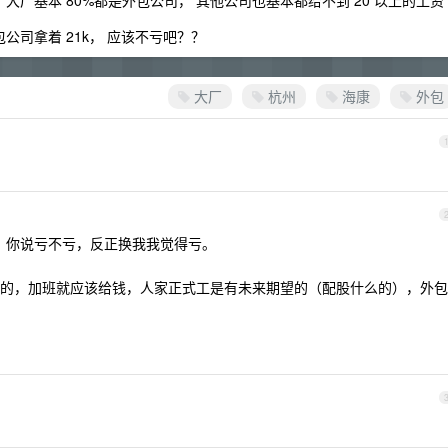
除了大厂基本 80%都是外包公司， 其他公司也基本都给不到 20 以上的工资
包公司拿着 21k， 应该不亏吧？？
大厂
杭州
海康
外包
的工资，你说亏不亏，反正换我我觉得亏。
的，加班就应该给钱，人家正式工是有未来期望的（配股什么的），外包