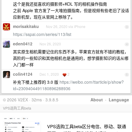
这个是我还挺喜欢的摄影师+KOL 写的相机操作指南
之前 Apple 官方发了一大堆拍摄指南，但是视频有些老旧了没适
应新机型，现在从官网上移除了。
morisakitaku
Nov 26, 2020 via iPhone
3
https://sspai.com/series/113/list
eden0412
Nov 26, 2020
4
其实原生相机需要记住的东西不多，苹果官方就有不错的教程，
高阶的一些知识和其他相机也是通用的，想学摄影知识的话从哪
入门都一样
colin4124
Dec 1, 2020
2
5
补充下楼上推荐的 3.0 版
https://weibo.com/ttarticle/p/show?
id=2309404491180896288936
© 2026 V2EX · 32ms · 3.9.8.5
About
·
Language
VPS选购工具beta
VPS选购工具beta区分电信、移动、联通